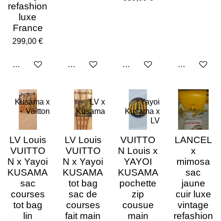
refashion
luxe
France
299,00 €
Ajouter au panier
Ajouter au panier
Ajouter au panier
Ajouter au p
Kusama x
LV x
Yayoi
Vuitton
Kusama
Kusama x
LV
LV Louis
LV Louis
VUITTO
LANCEL
VUITTO
VUITTO
N Louis x
x
N x Yayoi
N x Yayoi
YAYOI
mimosa
KUSAMA
KUSAMA
KUSAMA
sac
sac
tot bag
pochette
jaune
courses
sac de
zip
cuir luxe
tot bag
courses
cousue
vintage
lin
fait main
main
refashion