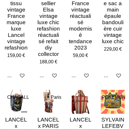
tissu
sellier
France
e sac a
vintage
Elsa
vintage
main
France
vintage
réactuali
épaule
marque
luxe chic
sé
bandouli
luxe
refashion
modernis
ère cuir
Lancel
réactuali
é
vintage
vintage
sé refait
tendance
luxe chic
refashion
diy
2023
229,00 €
collector
159,00 €
59,00 €
188,00 €
Ajouter au panier
Ajouter au panier
Ajouter au panier
Ajouter au p
CHAGALL
Paris
POKEMON
LANCEL
LANCEL
LANCEL
SYLVAIN
x
x PARIS
x
LEFEBV