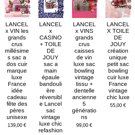
VINS
Casino +
Vendu
Lancel
grands
toile de
bowling
crus
Jouy
LANCEL
LANCEL
LANCEL
LANCEL
x VIN les
x
x VINS
X TOILE
grands
CASINO
grands
DE
crus
+ TOILE
crus
JOUY
millésime
DE
caisses
création
s sac a
JOUY
de vin
unique
dos cuir
sac a
luxe sac
petit sac
marque
main
bowling
bowling
luxe
épaule
vintage
cuir luxe
France
bandouli
tissu +
France
idée
ère
dentelle
vintage
cadeau
réversibl
ancienne
chic luxe
fête des
e Lancel
5
55,00 €
pères
sac
génératio
unisexe
vintage
ns
luxe chic
139,00 €
99,00 €
refashion