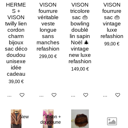
HERME
VISON
VISON
VISON
S +
fourrure
tricolore
fourrure
VISON
véritable
sac 👜
sac 👜
twilly lien
veste
bowling
vintage
cordon
longue
doublé
luxe
charm
sans
lin sapin
refashion
bijoux
manches
Noël 🎄
99,00 €
sac déco
refashion
vintage
doudou
new luxe
299,00 €
unisexe
refashion
idée
149,00 €
cadeau
39,00 €
Ajouter au panier
Ajouter au panier
Ajouter au panier
Ajouter au p
New
Vison +
doudoune