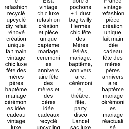
e
Elsa
doré 3
France
refashion
vintage
pochons
vintage
recyclé
chic luxe
+ 1 dust
refashion
upcyclé
refashion
bag twilly
pièce
diy refait
création
Hermès
création
rénové
et pièce
chic fête
unique
création
unique
des
fait main
unique
bapteme
Mères
idée
fait main
mariage
Pérès,
cadeau
vintage
ceremoni
mariage,
fête des
chic luxe
es
baptême,
mères
fête des
annivers
annivers
pères
mères
aire fête
aire,
annivers
pères
des
cérémoni
aire
baptême
mères et
e,
baptême
mariage
des
théâtre,
mariage
cérémoni
pères
fête,
cérémoni
es idée
idée
party
es
cadeau
cadeaux
disco
mariage
vintage
recyclé
Lancel
réactuali
luxe
upcycling
sac luxe
sé