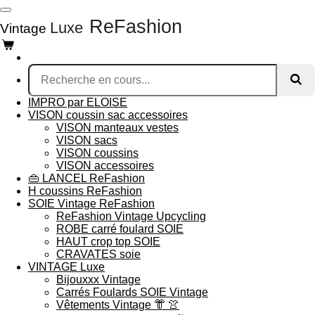
Passer
ReFashion
au
Luxe
Vintage
contenu
principal
IMPRO par ELOISE
VISON coussin sac accessoires
VISON manteaux vestes
VISON sacs
VISON coussins
VISON accessoires
👜 LANCEL ReFashion
H coussins ReFashion
SOIE Vintage ReFashion
ReFashion Vintage Upcycling
ROBE carré foulard SOIE
HAUT crop top SOIE
CRAVATES soie
VINTAGE Luxe
Bijouxxx Vintage
Carrés Foulards SOIE Vintage
Vêtements Vintage 👘 👚