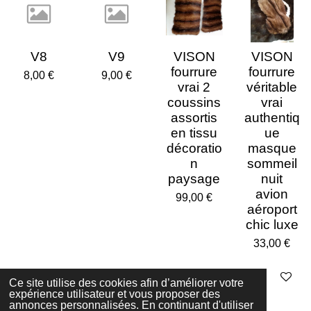
V8
V9
VISON
VISON
fourrure
fourrure
8,00 €
9,00 €
vrai 2
véritable
coussins
vrai
assortis
authentiq
en tissu
ue
décoratio
masque
n
sommeil
paysage
nuit
avion
99,00 €
aéroport
chic luxe
33,00 €
Ajouter au panier
Ajouter au panier
Ajouter au panier
Ajouter au p
Ce site utilise des cookies afin d’améliorer votre
expérience utilisateur et vous proposer des
annonces personnalisées. En continuant d'utiliser
© 2023 - 2026 Vintage Luxe ReFashion