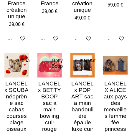
France
France
création
59,00 €
création
unique
39,00 €
unique
49,00 €
39,00 €
Ajouter au panier
Ajouter au panier
Ajouter au panier
Ajouter au p
Scuba
Betty
Pop Art
Boop
LANCEL
LANCEL
LANCEL
LANCEL
x SCUBA
x BETTY
x POP
X ALICE
néoprèn
BOOP
ART sac
aux pays
e sac
sac a
a main
des
cabas
main
bandouli
merveille
courses
bowling
ère
s femme
plage
cuir
épaule
fée
oiseaux
rouge
luxe cuir
princess