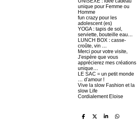
UNISEXE : idée cadeau
unique pour Femme ou
Homme
fun crazy pour les
adolescent (es)
YOGA : tapis de sol,
serviette, bouteille eau…
LUNCH BOX : casse-
croûte, vin …
Merci pour votre visite,
J'espère que vous
apprécierez mes créations
unique…
LE SAC = un petit monde
… d'amour !
Vive la slow Fashion et la
slow Life
Cordialement Eloise
P
P
P
P
a
a
a
a
r
r
r
r
t
t
t
t
a
a
a
a