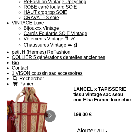
ReFashion Vintage Upcycling
ROBE carré foulard SOIE
HAUT crop top SOIE
CRAVATES soie
VINTAGE Luxe
Bijouxxx Vintage
Carrés Foulards SOIE Vintage
Vêtements Vintage 👘 👚
Chaussures Vintage 👟 🩰
petit H (Hermes) ReFashion
COLLIER 5 générations dentelles anciennes
Bio
Contact
1 VISON coussin sac accessoires
Rechercher
Panier
LANCEL x TAPISSERIE
tissu vintage sac seau
cuir Elsa France luxe chic
199,00 €
Ajouter au