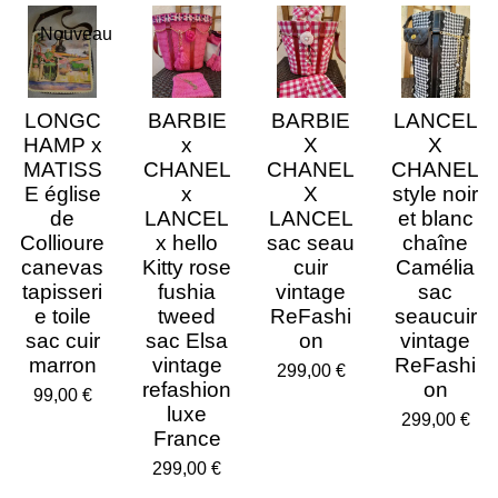
g
g
g
g
e
e
e
e
Nouveau
r
r
r
r
LONGC
BARBIE
BARBIE
LANCEL
HAMP x
x
X
X
MATISS
CHANEL
CHANEL
CHANEL
E église
x
X
style noir
de
LANCEL
LANCEL
et blanc
Collioure
x hello
sac seau
chaîne
canevas
Kitty rose
cuir
Camélia
tapisseri
fushia
vintage
sac
e toile
tweed
ReFashi
seaucuir
sac cuir
sac Elsa
on
vintage
marron
vintage
ReFashi
299,00 €
refashion
on
99,00 €
luxe
299,00 €
France
299,00 €