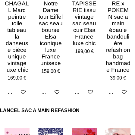
CHAGAL
Notre
TAPISSE
RE x
L Marc
Dame
RIE tissu
POKEM
peintre
tour Eiffel
vintage
N sac a
toile
sac seau
sac seau
main
tableau
bourse
cuir Elsa
épaule
la
Elsa
France
bandouli
danseus
iconique
luxe chic
ère
e pièce
luxe
refashion
199,00 €
unique
France
bag
vintage
unisexe
handmad
luxe chic
e France
159,00 €
169,00 €
39,00 €
Ajouter au panier
Ajouter au panier
Ajouter au panier
Ajouter au p
LANCEL SAC A MAIN REFASHION