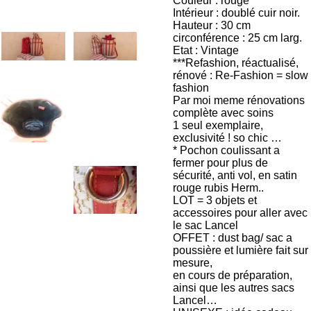
Couleur : rouge
Intérieur : doublé cuir noir.
Hauteur : 30 cm
circonférence : 25 cm larg.
Etat : Vintage
***Refashion, réactualisé,
rénové : Re-Fashion = slow
fashion
Par moi meme rénovations
complète avec soins
1 seul exemplaire,
exclusivité ! so chic …
* Pochon coulissant a
fermer pour plus de
sécurité, anti vol, en satin
rouge rubis Herm..
LOT = 3 objets et
accessoires pour aller avec
le sac Lancel
OFFET : dust bag/ sac a
poussière et lumière fait sur
mesure,
en cours de préparation,
ainsi que les autres sacs
Lancel…