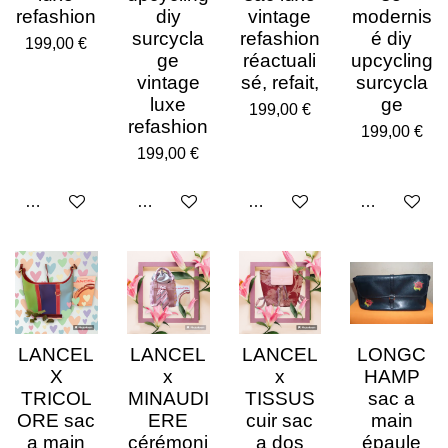
refashion
diy
vintage
modernis
surcycla
refashion
é diy
199,00 €
ge
réactuali
upcycling
vintage
sé, refait,
surcycla
luxe
ge
199,00 €
refashion
199,00 €
199,00 €
Ajouter au panier
Ajouter au panier
Ajouter au panier
Ajouter au p
LANCEL
LANCEL
LANCEL
LONGC
X
x
x
HAMP
TRICOL
MINAUDI
TISSUS
sac a
ORE sac
ERE
cuir sac
main
a main
cérémoni
a dos
épaule