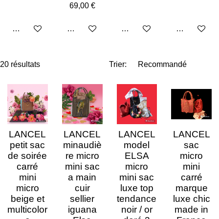
69,00 €
Ajouter au panier
Ajouter au panier
Ajouter au panier
Ajouter au p
20 résultats
Trier:
LANCEL
LANCEL
LANCEL
LANCEL
petit sac
minaudiè
model
sac
de soirée
re micro
ELSA
micro
carré
mini sac
micro
mini
mini
a main
mini sac
carré
micro
cuir
luxe top
marque
beige et
sellier
tendance
luxe chic
multicolor
iguana
noir / or
made in