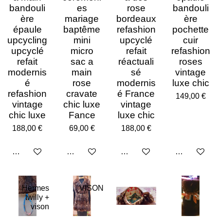
bandouli
es
rose
bandouli
ère
mariage
bordeaux
ère
épaule
baptême
refashion
pochette
upcycling
mini
upcyclé
cuir
upcyclé
micro
refait
refashion
refait
sac a
réactuali
roses
modernis
main
sé
vintage
é
rose
modernis
luxe chic
refashion
cravate
é France
149,00 €
vintage
chic luxe
vintage
chic luxe
Fance
luxe chic
188,00 €
69,00 €
188,00 €
Ajouter au panier
Ajouter au panier
Ajouter au panier
Ajouter au p
Hermes
VISON
twilly +
vison