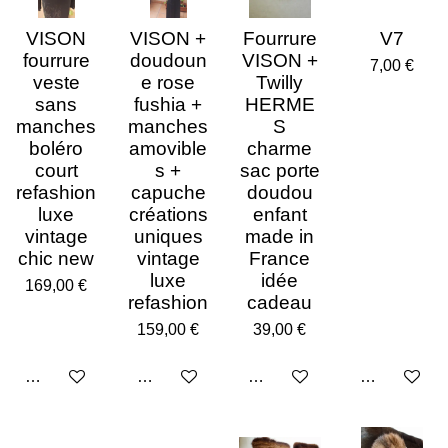
VISON
VISON +
Fourrure
V7
fourrure
doudoun
VISON +
7,00 €
veste
e rose
Twilly
sans
fushia +
HERME
manches
manches
S
boléro
amovible
charme
court
s +
sac porte
refashion
capuche
doudou
luxe
créations
enfant
vintage
uniques
made in
chic new
vintage
France
luxe
idée
169,00 €
refashion
cadeau
159,00 €
39,00 €
Ajouter au panier
Ajouter au panier
Ajouter au panier
Ajouter au p