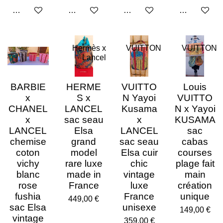
Ajouter au panier
Ajouter au panier
Ajouter au panier
Ajouter au p
Hermès x
VUITTON
VUITTON
Lancel
BARBIE
HERME
VUITTO
Louis
x
S x
N Yayoi
VUITTO
CHANEL
LANCEL
Kusama
N x Yayoi
x
sac seau
x
KUSAMA
LANCEL
Elsa
LANCEL
sac
chemise
grand
sac seau
cabas
coton
model
Elsa cuir
courses
vichy
rare luxe
chic
plage fait
blanc
made in
vintage
main
rose
France
luxe
création
fushia
France
unique
449,00 €
sac Elsa
unisexe
149,00 €
vintage
359,00 €