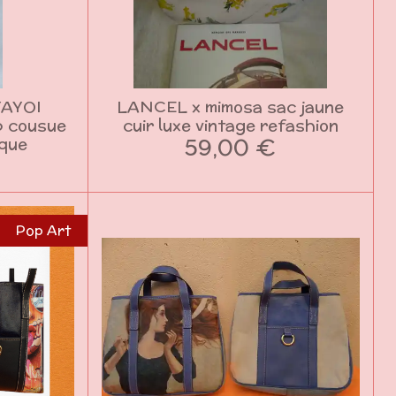
YAYOI
LANCEL x mimosa sac jaune
p cousue
cuir luxe vintage refashion
59,00 €
ique
Pop Art