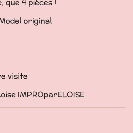
, que 4 pièces !
Model original
e
e visite
Eloise IMPROparELOISE