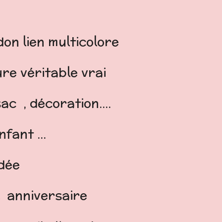
on lien multicolore
ure véritable vrai
sac
, décoration....
fant ...
idée
anniversaire