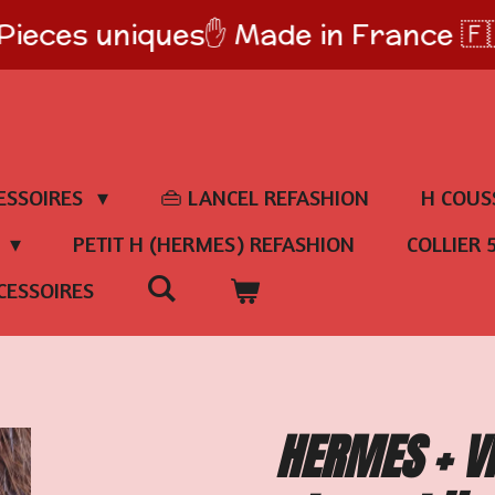
Pieces uniques✋️ Made in France 🇫
ESSOIRES
👜 LANCEL REFASHION
H COUS
E
PETIT H (HERMES) REFASHION
COLLIER 
CESSOIRES
HERMES + VI