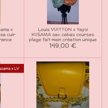
sama x
Louis VUITTON x Yayoi
sa cuir
KUSAMA sac cabas courses
France
plage fait main création unique
149,00 €
usama x LV