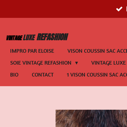
Passer
au
contenu
REFASHION
LUXE
VINTAGE
principal
IMPRO PAR ELOISE
VISON COUSSIN SAC ACC
SOIE VINTAGE REFASHION
VINTAGE LUX
BIO
CONTACT
1 VISON COUSSIN SAC AC