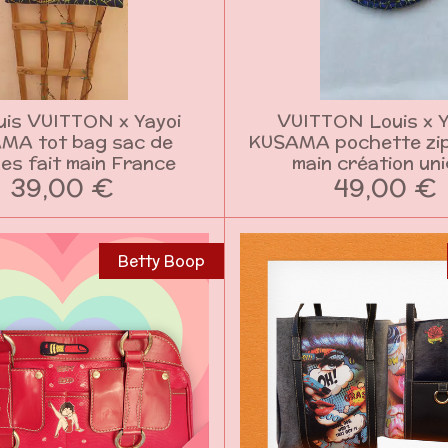
uis VUITTON x Yayoi
VUITTON Louis x 
MA tot bag sac de
KUSAMA pochette zi
es fait main France
main création un
39,00 €
49,00 €
Betty Boop