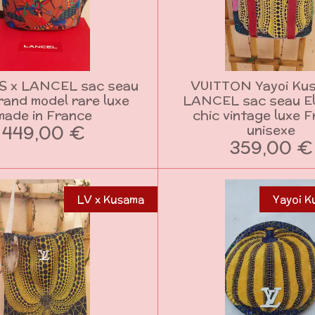
 x LANCEL sac seau
VUITTON Yayoi Ku
rand model rare luxe
LANCEL sac seau El
made in France
chic vintage luxe 
449,00 €
unisexe
359,00 €
LV x Kusama
Yayoi K