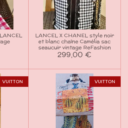
 LANCEL
LANCEL X CHANEL style noir
tage
et blanc chaîne Camélia sac
seaucuir vintage ReFashion
299,00 €
VUITTON
VUITTON