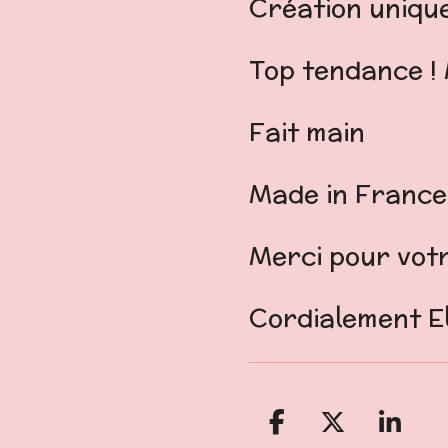
Création unique
Top tendance ! 
Fait main
️
Made in Franc
Merci pour votr
Cordialement 
P
P
P