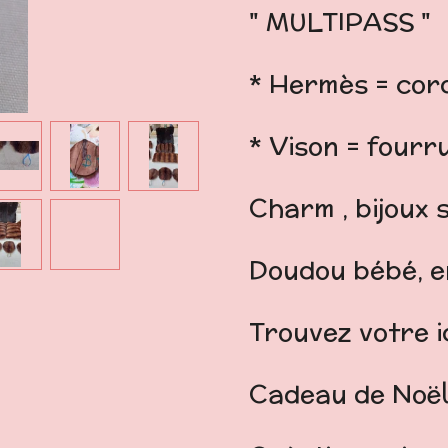
" MULTIPASS "
* Hermès = cord
* Vison = fourr
Charm , bijoux 
Doudou bébé, en
Trouvez votre 
Cadeau de Noël