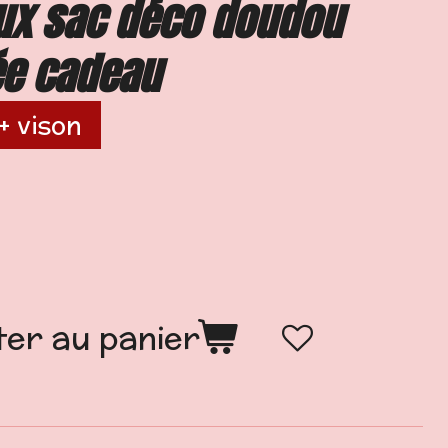
ux sac déco doudou
ée cadeau
+ vison
ter au panier