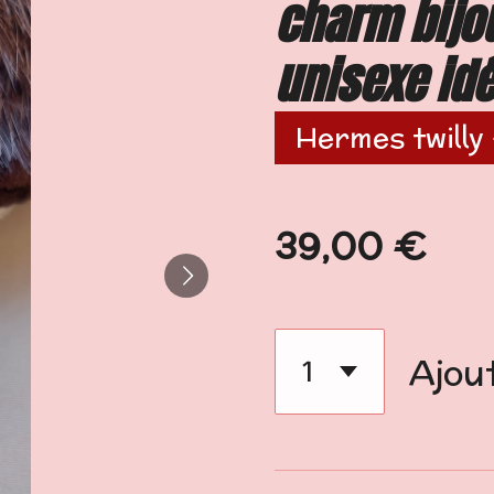
charm bijo
unisexe id
Hermes twilly 
39,00 €
Ajou