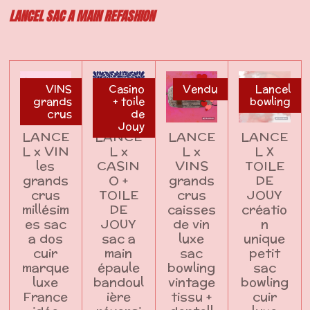
LANCEL SAC A MAIN REFASHION
VINS
Casino
Vendu
Lancel
grands
+ toile
bowling
crus
de
Jouy
LANCE
LANCE
LANCE
LANCE
L x VIN
L x
L x
L X
les
CASIN
VINS
TOILE
grands
O +
grands
DE
crus
TOILE
crus
JOUY
millésim
DE
caisses
créatio
es sac
JOUY
de vin
n
a dos
sac a
luxe
unique
cuir
main
sac
petit
marque
épaule
bowling
sac
luxe
bandoul
vintage
bowling
France
ière
tissu +
cuir