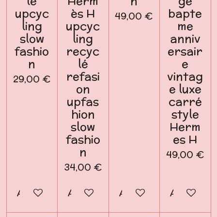
lé
Herm
n
ge
upcyc
ès H
bapte
49,00 €
ling
upcyc
me
slow
ling
anniv
fashio
recyc
ersair
n
lé
e
refasi
vintag
29,00 €
on
e luxe
upfas
carré
hion
style
slow
Herm
fashio
es H
n
49,00 €
34,00 €
Ajouter au panier
Ajouter au panier
Ajouter au panier
Ajouter a