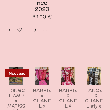
nce
2023
39,00 €
Ajouter au panier
Ajouter au panier
Nouveau
LONGC
BARBIE
BARBIE
LANCE
HAMP
x
X
L X
x
CHANE
CHANE
CHANE
MATISS
L x
L X
L style