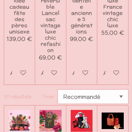
idée
réversi
dentell
luxe
cadeau
ble
e
France
fête
Lancel
ancienn
vintage
des
sac
e 5
chic
pères
vintage
générat
luxe
unisexe
luxe
ions
55,00 €
chic
139,00 €
99,00 €
refashi
on
69,00 €
Ajouter au panier
Ajouter au panier
Ajouter au panier
Ajouter a
20 résultats
Trier: