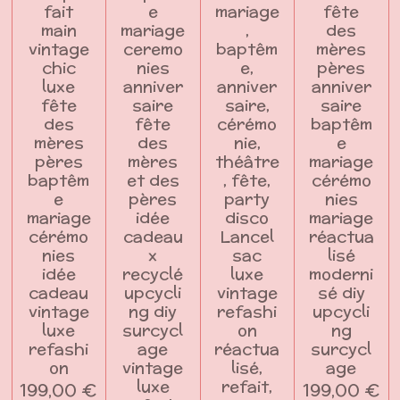
fait
e
mariage
fête
main
mariage
,
des
vintage
ceremo
baptêm
mères
chic
nies
e,
pères
luxe
anniver
anniver
anniver
fête
saire
saire,
saire
des
fête
cérémo
baptêm
mères
des
nie,
e
pères
mères
théâtre
mariage
baptêm
et des
, fête,
cérémo
e
pères
party
nies
mariage
idée
disco
mariage
cérémo
cadeau
Lancel
réactua
nies
x
sac
lisé
idée
recyclé
luxe
moderni
cadeau
upcycli
vintage
sé diy
vintage
ng diy
refashi
upcycli
luxe
surcycl
on
ng
refashi
age
réactua
surcycl
on
vintage
lisé,
age
luxe
refait,
199,00 €
199,00 €