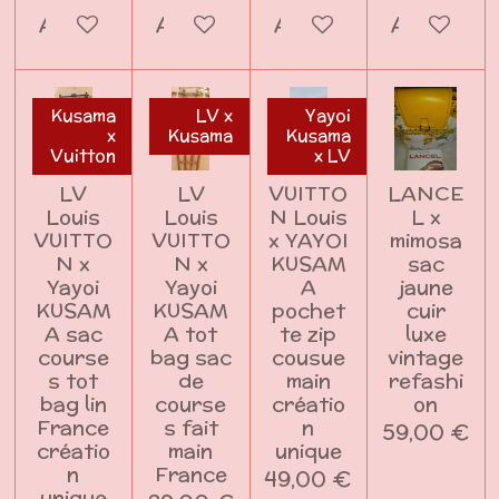
Ajouter au panier
Ajouter au panier
Ajouter au panier
Ajouter a
Kusama
LV x
Yayoi
x
Kusama
Kusama
Vuitton
x LV
LV
LV
VUITTO
LANCE
Louis
Louis
N Louis
L x
VUITTO
VUITTO
x YAYOI
mimosa
N x
N x
KUSAM
sac
Yayoi
Yayoi
A
jaune
KUSAM
KUSAM
pochet
cuir
A sac
A tot
te zip
luxe
course
bag sac
cousue
vintage
s tot
de
main
refashi
bag lin
course
créatio
on
France
s fait
n
59,00 €
créatio
main
unique
n
France
49,00 €
unique