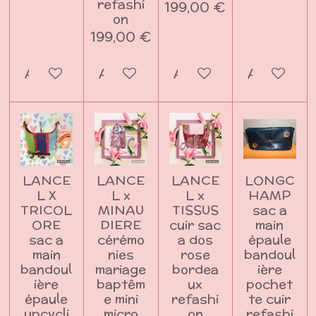
refashi
199,00 €
on
199,00 €
Ajouter au panier
Ajouter au panier
Ajouter au panier
Ajouter a
LANCE
LANCE
LANCE
LONGC
L X
L x
L x
HAMP
TRICOL
MINAU
TISSUS
sac a
ORE
DIERE
cuir sac
main
sac a
cérémo
a dos
épaule
main
nies
rose
bandoul
bandoul
mariage
bordea
ière
ière
baptêm
ux
pochet
épaule
e mini
refashi
te cuir
upcycli
micro
on
refashi