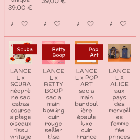
39,00 €
39,00 €
Ajouter au panier
Ajouter au panier
Ajouter au panier
Ajouter a
Scuba
Betty
Pop
Boop
Art
LANCE
LANCE
LANCE
LANCE
L x
L x
L x POP
L X
SCUBA
BETTY
ART
ALICE
néoprè
BOOP
sac a
aux
ne sac
sac a
main
pays
cabas
main
bandoul
des
course
bowling
ière
merveill
s plage
cuir
épaule
es
oiseaux
rouge
luxe
femme
tissu
sellier
cuir
fée
vintage
Elsa
France
princes