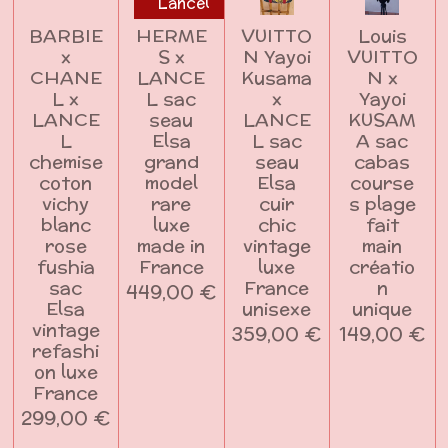
Lancel
BARBIE
HERME
VUITTO
Louis
x
S x
N Yayoi
VUITTO
CHANE
LANCE
Kusama
N x
L x
L sac
x
Yayoi
LANCE
seau
LANCE
KUSAM
L
Elsa
L sac
A sac
chemise
grand
seau
cabas
coton
model
Elsa
course
vichy
rare
cuir
s plage
blanc
luxe
chic
fait
rose
made in
vintage
main
fushia
France
luxe
créatio
sac
France
n
449,00 €
Elsa
unisexe
unique
vintage
359,00 €
149,00 €
refashi
on luxe
France
299,00 €