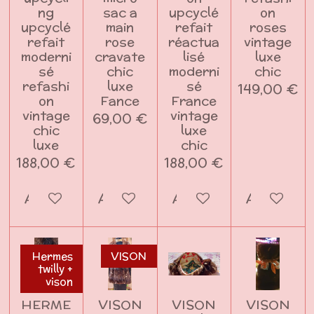
ng
sac a
upcyclé
on
upcyclé
main
refait
roses
refait
rose
réactua
vintage
moderni
cravate
lisé
luxe
sé
chic
moderni
chic
refashi
luxe
sé
149,00 €
on
Fance
France
vintage
vintage
69,00 €
chic
luxe
luxe
chic
188,00 €
188,00 €
Ajouter au panier
Ajouter au panier
Ajouter au panier
Ajouter a
Hermes
VISON
twilly +
vison
HERME
VISON
VISON
VISON