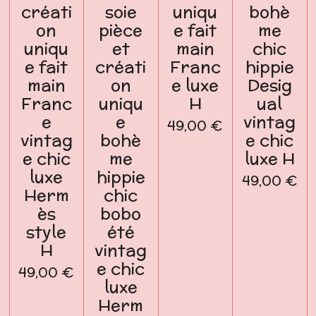
créati
soie
uniqu
bohè
on
pièce
e fait
me
uniqu
et
main
chic
e fait
créati
Franc
hippie
main
on
e luxe
Desig
Franc
uniqu
H
ual
e
e
vintag
49,00 €
vintag
bohè
e chic
e chic
me
luxe H
luxe
hippie
49,00 €
Herm
chic
ès
bobo
style
été
H
vintag
e chic
49,00 €
luxe
Herm