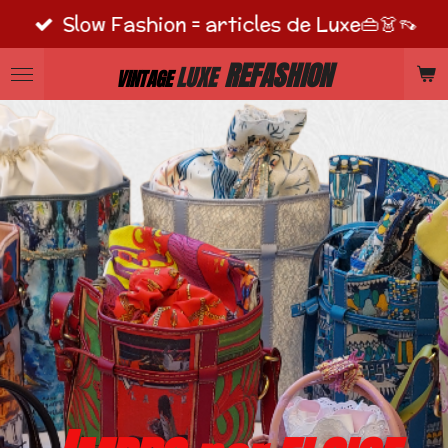
Slow Fashion = articles de Luxe👜👗👡
Passer
au
REFASHION
LUXE
VINTAGE
contenu
principal