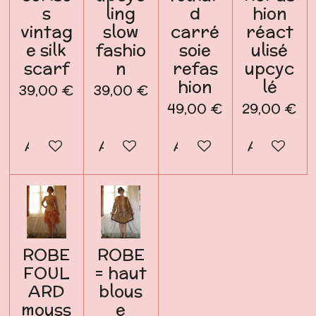
s
ling
d
hion
vintag
slow
carré
réact
e silk
fashio
soie
ulisé
scarf
n
refas
upcyc
hion
lé
39,00 €
39,00 €
49,00 €
29,00 €
Ajouter au panier
Ajouter au panier
Ajouter au panier
Ajouter a
ROBE
ROBE
FOUL
= haut
ARD
blous
mouss
e