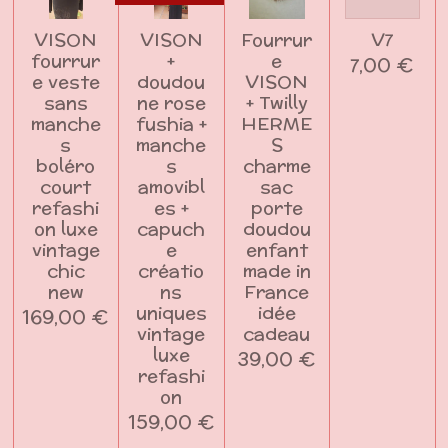
VISON
VISON
Fourrur
V7
fourrur
+
e
7,00 €
e veste
doudou
VISON
sans
ne rose
+ Twilly
manche
fushia +
HERME
s
manche
S
boléro
s
charme
court
amovibl
sac
refashi
es +
porte
on luxe
capuch
doudou
vintage
e
enfant
chic
créatio
made in
new
ns
France
uniques
idée
169,00 €
vintage
cadeau
luxe
39,00 €
refashi
on
159,00 €