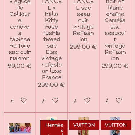
E église
LANCE
LANCE
noir et
de
L x
L sac
blanc
Colliour
hello
seau
chaîne
e
Kitty
cuir
Camélia
caneva
rose
vintage
sac
s
fushia
ReFash
seaucui
tapisse
tweed
ion
r
rie toile
sac
vintage
299,00 €
sac cuir
Elsa
ReFash
marron
vintage
ion
refashi
99,00 €
299,00 €
on luxe
France
299,00 €
Ajouter au panier
Ajouter au panier
Ajouter au panier
Ajouter a
Hermès
VUITTON
VUITTON
x