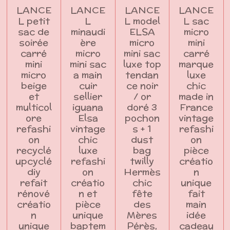
LANCE
LANCE
LANCE
LANCE
L petit
L
L model
L sac
sac de
minaudi
ELSA
micro
soirée
ère
micro
mini
carré
micro
mini sac
carré
mini
mini sac
luxe top
marque
micro
a main
tendan
luxe
beige
cuir
ce noir
chic
et
sellier
/ or
made in
multicol
iguana
doré 3
France
ore
Elsa
pochon
vintage
refashi
vintage
s + 1
refashi
on
chic
dust
on
recyclé
luxe
bag
pièce
upcyclé
refashi
twilly
créatio
diy
on
Hermès
n
refait
créatio
chic
unique
rénové
n et
fête
fait
créatio
pièce
des
main
n
unique
Mères
idée
unique
baptem
Pérès,
cadeau