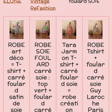
ELOISE
Vintage
foulard SOIE
ReFashion
ROBE
ROBE
Tara
ROBE
art
SOIE
Jarm
Tshirt
déco
FOUL
on T-
+
= T-
ARD
shirt +
foular
shirt +
carré
carré
d
carré
soie :
foular
carré
foular
top
d soie
soie
d
vert +
=
Guy
satin
foular
robe
Laroc
de
d
créati
he
soie
carré
on
Paris