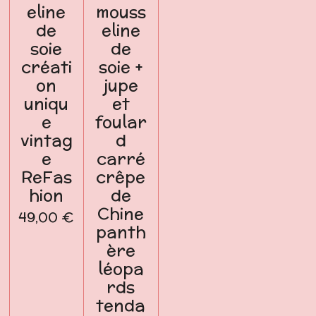
eline
mouss
de
eline
soie
de
créati
soie +
on
jupe
uniqu
et
e
foular
vintag
d
e
carré
ReFas
crêpe
hion
de
Chine
49,00 €
panth
ère
léopa
rds
tenda