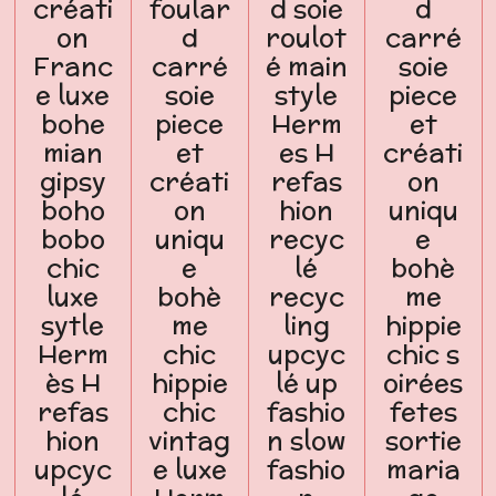
créati
foular
d soie
d
on
d
roulot
carré
Franc
carré
é main
soie
e luxe
soie
style
piece
bohe
piece
Herm
et
mian
et
es H
créati
gipsy
créati
refas
on
boho
on
hion
uniqu
bobo
uniqu
recyc
e
chic
e
lé
bohè
luxe
bohè
recyc
me
sytle
me
ling
hippie
Herm
chic
upcyc
chic s
ès H
hippie
lé up
oirées
refas
chic
fashio
fetes
hion
vintag
n slow
sortie
upcyc
e luxe
fashio
maria