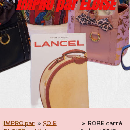
I
MPRO par ELOISE
IMPRO par
»
SOIE
»
ROBE carré