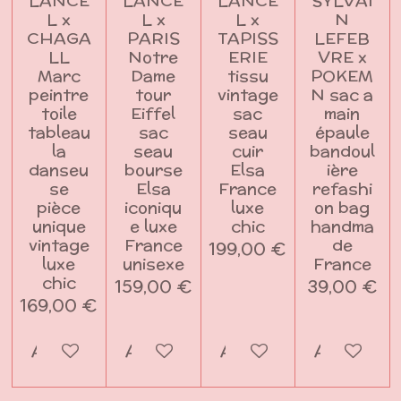
LANCE
LANCE
LANCE
SYLVAI
L x
L x
L x
N
CHAGA
PARIS
TAPISS
LEFEB
LL
Notre
ERIE
VRE x
Marc
Dame
tissu
POKEM
peintre
tour
vintage
N sac a
toile
Eiffel
sac
main
tableau
sac
seau
épaule
la
seau
cuir
bandoul
danseu
bourse
Elsa
ière
se
Elsa
France
refashi
pièce
iconiqu
luxe
on bag
unique
e luxe
chic
handma
vintage
France
de
199,00 €
luxe
unisexe
France
chic
159,00 €
39,00 €
169,00 €
Ajouter au panier
Ajouter au panier
Ajouter au panier
Ajouter a