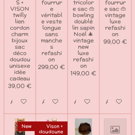
S +
fourrur
tricolor
fourrur
VISON
e
e sac 👜
e sac 👜
twilly
véritabl
bowling
vintage
lien
e veste
doublé
luxe
cordon
longue
lin sapin
refashi
charm
sans
Noël 🎄
on
bijoux
manche
vintage
99,00 €
sac
s
new
déco
refashi
luxe
doudou
on
refashi
unisexe
on
299,00 €
idée
149,00 €
cadeau
39,00 €
Ajouter au panier
Ajouter au panier
Ajouter au panier
Ajouter a
New
Vison +
doudoune