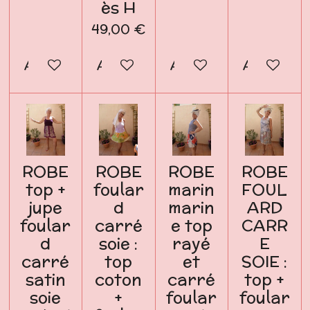
ès H
49,00 €
Ajouter au panier
Ajouter au panier
Ajouter au panier
Ajouter a
ROBE
ROBE
ROBE
ROBE
top +
foular
marin
FOUL
jupe
d
marin
ARD
foular
carré
e top
CARR
d
soie :
rayé
E
carré
top
et
SOIE :
satin
coton
carré
top +
soie
+
foular
foular