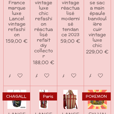
France
vintage
vintage
se sac
marque
luxe
réactua
a main
luxe
chic
lisé
épaule
Lancel
refashi
moderni
bandoul
vintage
on
sé
ière
refashi
réactua
tendan
cuir
on
lisé
ce 2023
vintage
refait
luxe
159,00 €
59,00 €
diy
chic
collecto
229,00 €
r
188,00 €
Ajouter au panier
Ajouter au panier
Ajouter au panier
Ajouter a
CHAGALL
Paris
POKEMON