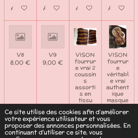
Ajouter au panier
Ajouter au panier
Ajouter au panier
Ajouter a
V8
V9
VISON
VISON
fourrur
fourrur
8,00 €
9,00 €
e vrai 2
e
coussin
véritabl
s
e vrai
assorti
authent
s en
ique
tissu
masque
décorat
sommeil
Ce site utilise des cookies afin d’améliorer
ion
nuit
votre expérience utilisateur et vous
paysag
avion
proposer des annonces personnalisées. En
e
aéropor
continuant d'utiliser ce site, vous
t chic
99,00 €