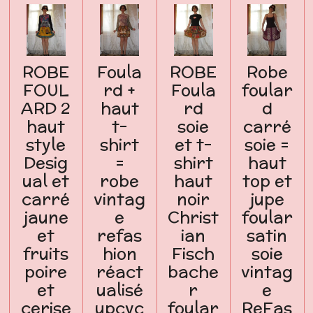
ROBE
Foula
ROBE
Robe
FOUL
rd +
Foula
foular
ARD 2
haut
rd
d
haut
t-
soie
carré
style
shirt
et t-
soie =
Desig
=
shirt
haut
ual et
robe
haut
top et
carré
vintag
noir
jupe
jaune
e
Christ
foular
et
refas
ian
satin
fruits
hion
Fisch
soie
poire
réact
bache
vintag
et
ualisé
r
e
cerise
upcyc
foular
ReFas