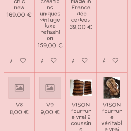
chic
créatio
made in
new
ns
France
uniques
idée
169,00 €
vintage
cadeau
luxe
39,00 €
refashi
on
159,00 €
Ajouter au panier
Ajouter au panier
Ajouter au panier
Ajouter a
V8
V9
VISON
VISON
fourrur
fourrur
8,00 €
9,00 €
e vrai 2
e
coussin
véritabl
s
e vrai