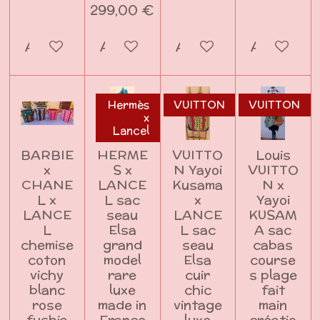
299,00 €
Ajouter au panier
Ajouter au panier
Ajouter au panier
Ajouter a
Hermès
VUITTON
VUITTON
x
Lancel
BARBIE
HERME
VUITTO
Louis
x
S x
N Yayoi
VUITTO
CHANE
LANCE
Kusama
N x
L x
L sac
x
Yayoi
LANCE
seau
LANCE
KUSAM
L
Elsa
L sac
A sac
chemise
grand
seau
cabas
coton
model
Elsa
course
vichy
rare
cuir
s plage
blanc
luxe
chic
fait
rose
made in
vintage
main
fushia
France
luxe
créatio