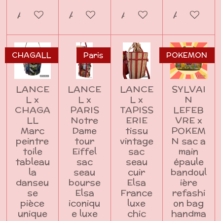
Ajouter au panier
Ajouter au panier
Ajouter au panier
Ajouter a
CHAGALL
Paris
POKEMON
LANCE
LANCE
LANCE
SYLVAI
L x
L x
L x
N
CHAGA
PARIS
TAPISS
LEFEB
LL
Notre
ERIE
VRE x
Marc
Dame
tissu
POKEM
peintre
tour
vintage
N sac a
toile
Eiffel
sac
main
tableau
sac
seau
épaule
la
seau
cuir
bandoul
danseu
bourse
Elsa
ière
se
Elsa
France
refashi
pièce
iconiqu
luxe
on bag
unique
e luxe
chic
handma