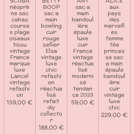
SCUBA
BETTY
ART
ALICE
néoprè
BOOP
sac a
aux
ne sac
sac a
main
pays
cabas
main
bandoul
des
course
bowling
ière
merveill
s plage
cuir
épaule
es
oiseaux
rouge
luxe
femme
tissu
sellier
cuir
fée
vintage
Elsa
France
princes
France
vintage
vintage
se sac
marque
luxe
réactua
a main
luxe
chic
lisé
épaule
Lancel
refashi
moderni
bandoul
vintage
on
sé
ière
refashi
réactua
tendan
cuir
on
lisé
ce 2023
vintage
refait
luxe
159,00 €
59,00 €
diy
chic
collecto
229,00 €
r
188,00 €