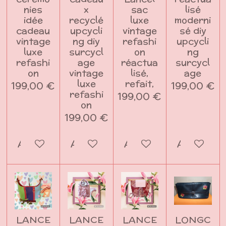
nies
x
sac
lisé
idée
recyclé
luxe
moderni
cadeau
upcycli
vintage
sé diy
vintage
ng diy
refashi
upcycli
luxe
surcycl
on
ng
refashi
age
réactua
surcycl
on
vintage
lisé,
age
luxe
refait,
199,00 €
199,00 €
refashi
199,00 €
on
199,00 €
Ajouter au panier
Ajouter au panier
Ajouter au panier
Ajouter a
LANCE
LANCE
LANCE
LONGC