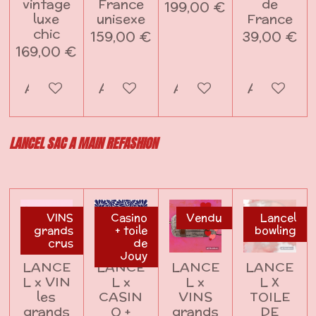
vintage
France
de
199,00 €
luxe
unisexe
France
chic
159,00 €
39,00 €
169,00 €
Ajouter au panier
Ajouter au panier
Ajouter au panier
Ajouter a
LANCEL SAC A MAIN REFASHION
VINS
Casino
Vendu
Lancel
grands
+ toile
bowling
crus
de
Jouy
LANCE
LANCE
LANCE
LANCE
L x VIN
L x
L x
L X
les
CASIN
VINS
TOILE
grands
O +
grands
DE