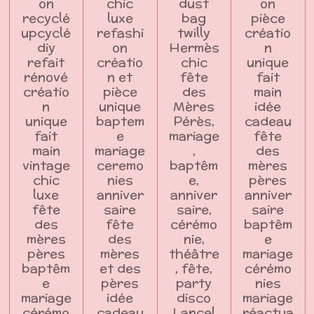
on
chic
dust
on
recyclé
luxe
bag
pièce
upcyclé
refashi
twilly
créatio
diy
on
Hermès
n
refait
créatio
chic
unique
rénové
n et
fête
fait
créatio
pièce
des
main
n
unique
Mères
idée
unique
baptem
Pérès,
cadeau
fait
e
mariage
fête
main
mariage
,
des
vintage
ceremo
baptêm
mères
chic
nies
e,
pères
luxe
anniver
anniver
anniver
fête
saire
saire,
saire
des
fête
cérémo
baptêm
mères
des
nie,
e
pères
mères
théâtre
mariage
baptêm
et des
, fête,
cérémo
e
pères
party
nies
mariage
idée
disco
mariage
cérémo
cadeau
Lancel
réactua