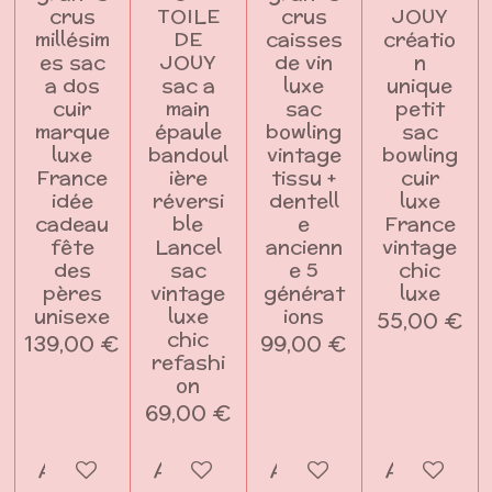
crus
TOILE
crus
JOUY
millésim
DE
caisses
créatio
es sac
JOUY
de vin
n
a dos
sac a
luxe
unique
cuir
main
sac
petit
marque
épaule
bowling
sac
luxe
bandoul
vintage
bowling
France
ière
tissu +
cuir
idée
réversi
dentell
luxe
cadeau
ble
e
France
fête
Lancel
ancienn
vintage
des
sac
e 5
chic
pères
vintage
générat
luxe
unisexe
luxe
ions
55,00 €
chic
139,00 €
99,00 €
refashi
on
69,00 €
Ajouter au panier
Ajouter au panier
Ajouter au panier
Ajouter a