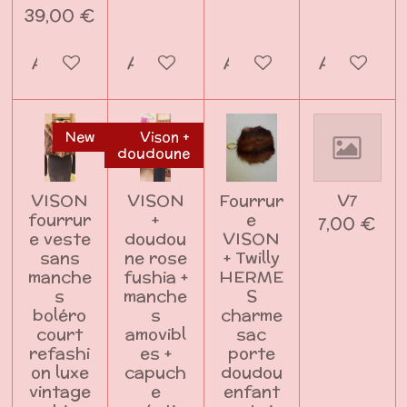
39,00 €
Ajouter au panier
Ajouter au panier
Ajouter au panier
Ajouter a
New
Vison +
doudoune
VISON
VISON
Fourrur
V7
fourrur
+
e
7,00 €
e veste
doudou
VISON
sans
ne rose
+ Twilly
manche
fushia +
HERME
s
manche
S
boléro
s
charme
court
amovibl
sac
refashi
es +
porte
on luxe
capuch
doudou
vintage
e
enfant