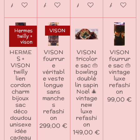
Ajouter au panier
Ajouter au panier
Ajouter au panier
Ajouter a
Hermes
VISON
twilly +
vison
HERME
VISON
VISON
VISON
S +
fourrur
tricolor
fourrur
VISON
e
e sac 👜
e sac 👜
twilly
véritabl
bowling
vintage
lien
e veste
doublé
luxe
cordon
longue
lin sapin
refashi
charm
sans
Noël 🎄
on
bijoux
manche
vintage
99,00 €
sac
s
new
déco
refashi
luxe
doudou
on
refashi
unisexe
on
299,00 €
idée
149,00 €
cadeau