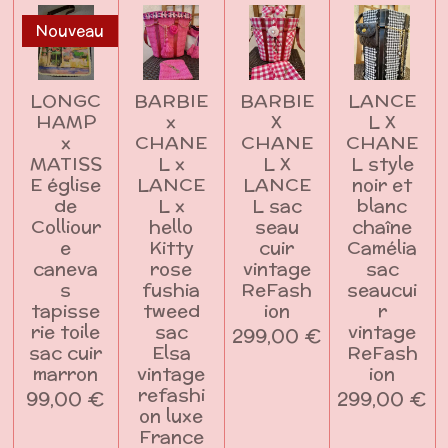
Nouveau
LONGC
BARBIE
BARBIE
LANCE
HAMP
x
X
L X
x
CHANE
CHANE
CHANE
MATISS
L x
L X
L style
E église
LANCE
LANCE
noir et
de
L x
L sac
blanc
Colliour
hello
seau
chaîne
e
Kitty
cuir
Camélia
caneva
rose
vintage
sac
s
fushia
ReFash
seaucui
tapisse
tweed
ion
r
rie toile
sac
vintage
299,00 €
sac cuir
Elsa
ReFash
marron
vintage
ion
refashi
99,00 €
299,00 €
on luxe
France