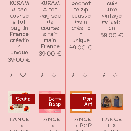
KUSAM
KUSAM
pochet
cuir
A sac
A tot
te zip
luxe
course
bag sac
cousue
vintage
s tot
de
main
refashi
bag lin
course
créatio
on
France
s fait
n
59,00 €
créatio
main
unique
n
France
49,00 €
unique
39,00 €
39,00 €
Ajouter au panier
Ajouter au panier
Ajouter au panier
Ajouter a
Scuba
Betty
Pop
Boop
Art
LANCE
LANCE
LANCE
LANCE
L x
L x
L x POP
L X