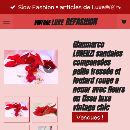
Slow Fashion = articles de Luxe👜👗👡
Passer
au
REFASHION
LUXE
VINTAGE
contenu
principal
Gianmarco
LORENZI sandales
compensées
paille tressée et
foulard rouge a
nouer avec fleurs
en tissu luxe
vintage chic
Vendues !