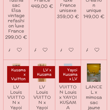
sac
France
n
449,00 €
Elsa
unisexe
unique
vintage
359,00 €
149,00 €
refashi
on luxe
France
299,00 €
Ajouter au panier
Ajouter au panier
Ajouter au panier
Ajouter a
Kusama
LV x
Yayoi
x
Kusama
Kusama
Vuitton
x LV
LV
LV
VUITTO
LANCE
Louis
Louis
N Louis
L x
VUITTO
VUITTO
x YAYOI
mimosa
N x
N x
KUSAM
sac
Yayoi
Yayoi
A
jaune