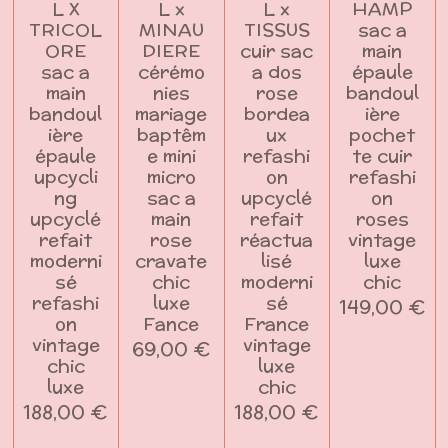
L X
L x
L x
HAMP
TRICOL
MINAU
TISSUS
sac a
ORE
DIERE
cuir sac
main
sac a
cérémo
a dos
épaule
main
nies
rose
bandoul
bandoul
mariage
bordea
ière
ière
baptêm
ux
pochet
épaule
e mini
refashi
te cuir
upcycli
micro
on
refashi
ng
sac a
upcyclé
on
upcyclé
main
refait
roses
refait
rose
réactua
vintage
moderni
cravate
lisé
luxe
sé
chic
moderni
chic
refashi
luxe
sé
149,00 €
on
Fance
France
vintage
vintage
69,00 €
chic
luxe
luxe
chic
188,00 €
188,00 €