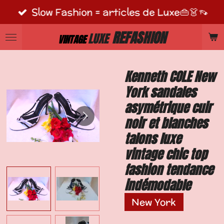
Slow Fashion = articles de Luxe👜👗👡
Passer
au
REFASHION
LUXE
VINTAGE
contenu
principal
Kenneth COLE New
York sandales
asymétrique cuir
noir et blanches
talons luxe
vintage chic top
fashion tendance
indémodable
New York