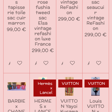
s
rose
vintage
sac
tapisse
fushia
ReFashi
seaucui
rie toile
tweed
on
r
sac cuir
sac
vintage
299,00 €
marron
Elsa
ReFashi
vintage
on
99,00 €
refashi
299,00 €
on luxe
France
299,00 €
Ajouter au panier
Ajouter au panier
Ajouter au panier
Ajouter a
Hermès
VUITTON
VUITTON
x
Lancel
BARBIE
HERME
VUITTO
Louis
x
S x
N Yayoi
VUITTO
CHANE
LANCE
Kusama
N x