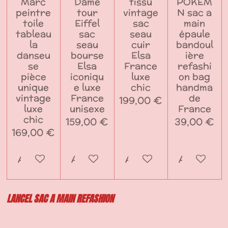
Marc
Dame
tissu
POKEM
peintre
tour
vintage
N sac a
toile
Eiffel
sac
main
tableau
sac
seau
épaule
la
seau
cuir
bandoul
danseu
bourse
Elsa
ière
se
Elsa
France
refashi
pièce
iconiqu
luxe
on bag
unique
e luxe
chic
handma
vintage
France
de
199,00 €
luxe
unisexe
France
chic
159,00 €
39,00 €
169,00 €
Ajouter au panier
Ajouter au panier
Ajouter au panier
Ajouter a
LANCEL SAC A MAIN REFASHION