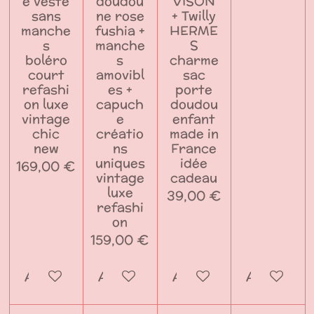
e veste
doudou
VISON
sans
ne rose
+ Twilly
manche
fushia +
HERME
s
manche
S
boléro
s
charme
court
amovibl
sac
refashi
es +
porte
on luxe
capuch
doudou
vintage
e
enfant
chic
créatio
made in
new
ns
France
uniques
idée
169,00 €
vintage
cadeau
luxe
39,00 €
refashi
on
159,00 €
Ajouter au panier
Ajouter au panier
Ajouter au panier
Ajouter a