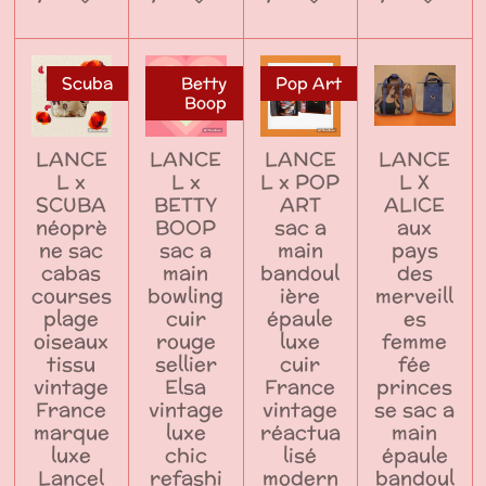
Scuba
Betty
Pop Art
Boop
LANCE
LANCE
LANCE
LANCE
L x
L x
L x POP
L X
SCUBA
BETTY
ART
ALICE
néoprè
BOOP
sac a
aux
ne sac
sac a
main
pays
cabas
main
bandoul
des
courses
bowling
ière
merveill
plage
cuir
épaule
es
oiseaux
rouge
luxe
femme
tissu
sellier
cuir
fée
vintage
Elsa
France
princes
France
vintage
vintage
se sac a
marque
luxe
réactua
main
luxe
chic
lisé
épaule
Lancel
refashi
modern
bandoul