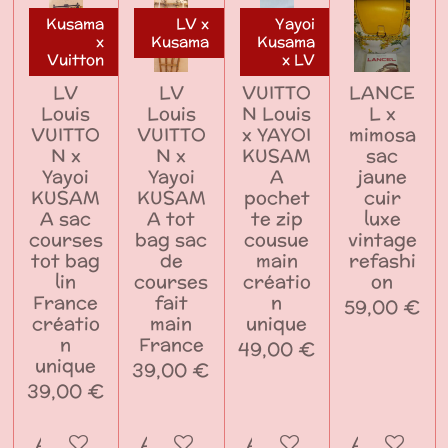
Kusama
LV x
Yayoi
x
Kusama
Kusama
Vuitton
x LV
LV
LV
VUITTO
LANCE
Louis
Louis
N Louis
L x
VUITTO
VUITTO
x YAYOI
mimosa
N x
N x
KUSAM
sac
Yayoi
Yayoi
A
jaune
KUSAM
KUSAM
pochet
cuir
A sac
A tot
te zip
luxe
courses
bag sac
cousue
vintage
tot bag
de
main
refashi
lin
courses
créatio
on
France
fait
n
59,00 €
créatio
main
unique
n
France
49,00 €
unique
39,00 €
39,00 €
Ajouter au panier
Ajouter au panier
Ajouter au panier
Ajouter a