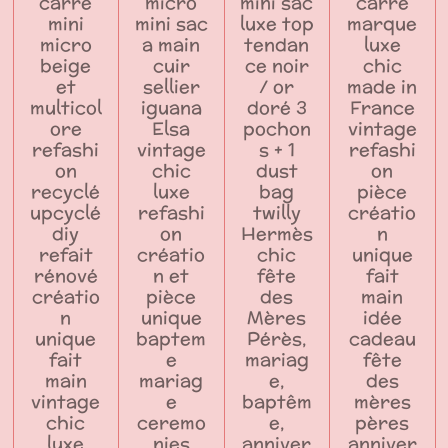
carré
micro
mini sac
carré
mini
mini sac
luxe top
marque
micro
a main
tendan
luxe
beige
cuir
ce noir
chic
et
sellier
/ or
made in
multicol
iguana
doré 3
France
ore
Elsa
pochon
vintage
refashi
vintage
s + 1
refashi
on
chic
dust
on
recyclé
luxe
bag
pièce
upcyclé
refashi
twilly
créatio
diy
on
Hermès
n
refait
créatio
chic
unique
rénové
n et
fête
fait
créatio
pièce
des
main
n
unique
Mères
idée
unique
baptem
Pérès,
cadeau
fait
e
mariag
fête
main
mariag
e,
des
vintage
e
baptêm
mères
chic
ceremo
e,
pères
luxe
nies
anniver
anniver