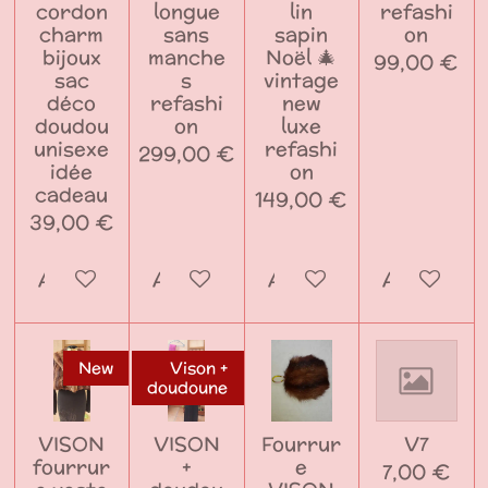
cordon
longue
lin
refashi
charm
sans
sapin
on
bijoux
manche
Noël 🎄
99,00 €
sac
s
vintage
déco
refashi
new
doudou
on
luxe
unisexe
refashi
299,00 €
idée
on
cadeau
149,00 €
39,00 €
Ajouter au panier
Ajouter au panier
Ajouter au panier
Ajouter a
New
Vison +
doudoune
VISON
VISON
Fourrur
V7
fourrur
+
e
7,00 €