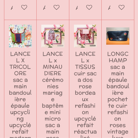
Ajouter au panier
Ajouter au panier
Ajouter au panier
Ajouter a
LANCE
LANCE
LANCE
LONGC
L X
L x
L x
HAMP
TRICOL
MINAU
TISSUS
sac a
ORE
DIERE
cuir sac
main
sac a
cérémo
a dos
épaule
main
nies
rose
bandoul
bandoul
mariag
bordea
ière
ière
e
ux
pochet
épaule
baptêm
refashi
te cuir
upcycli
e mini
on
refashi
ng
micro
upcyclé
on
upcyclé
sac a
refait
roses
refait
main
réactua
vintage
modern
rose
lisé
luxe