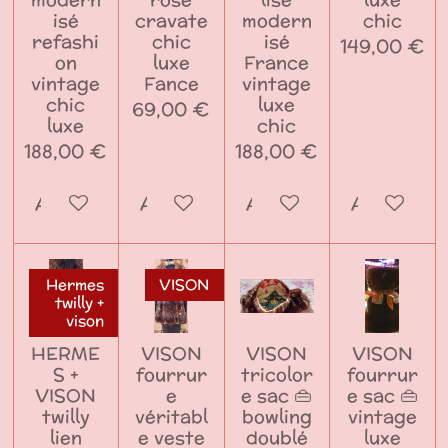
isé
cravate
modern
chic
refashi
chic
isé
149,00 €
on
luxe
France
vintage
Fance
vintage
chic
luxe
69,00 €
luxe
chic
188,00 €
188,00 €
Ajouter au panier
Ajouter au panier
Ajouter au panier
Ajouter a
Hermes
VISON
twilly +
vison
HERME
VISON
VISON
VISON
S +
fourrur
tricolor
fourrur
VISON
e
e sac 👜
e sac 👜
twilly
véritabl
bowling
vintage
lien
e veste
doublé
luxe