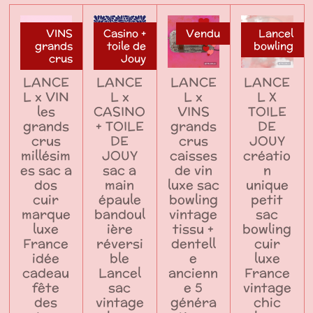
VINS
Casino +
Vendu
Lancel
grands
toile de
bowling
crus
Jouy
LANCE
LANCE
LANCE
LANCE
L x VIN
L x
L x
L X
les
CASINO
VINS
TOILE
grands
+ TOILE
grands
DE
crus
DE
crus
JOUY
millésim
JOUY
caisses
créatio
es sac a
sac a
de vin
n
dos
main
luxe sac
unique
cuir
épaule
bowling
petit
marque
bandoul
vintage
sac
luxe
ière
tissu +
bowling
France
réversi
dentell
cuir
idée
ble
e
luxe
cadeau
Lancel
ancienn
France
fête
sac
e 5
vintage
des
vintage
généra
chic