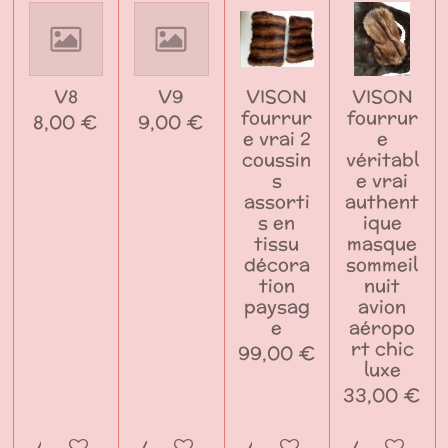
V8
V9
VISON
VISON
fourrur
fourrur
8,00 €
9,00 €
e vrai 2
e
coussin
véritabl
s
e vrai
assorti
authent
s en
ique
tissu
masque
décora
sommeil
tion
nuit
paysag
avion
e
aéropo
rt chic
99,00 €
luxe
33,00 €
Ajouter au panier
Ajouter au panier
Ajouter au panier
Ajouter a