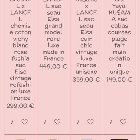
L x
L sac
x
Yayoi
LANCE
seau
LANCE
KUSAM
L
Elsa
L sac
A sac
chemis
grand
seau
cabas
e coton
model
Elsa
courses
vichy
rare
cuir
plage
blanc
luxe
chic
fait
rose
made in
vintage
main
fushia
France
luxe
créatio
sac
France
n
449,00 €
Elsa
unisexe
unique
vintage
359,00 €
149,00 €
refashi
on luxe
France
299,00 €
Ajouter au panier
Ajouter au panier
Ajouter au panier
Ajouter a