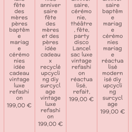
fête
anniver
saire,
saire
des
saire
cérémo
baptêm
mères
fête
nie,
e
pères
des
théâtre
mariag
baptêm
mères
, fête,
e
e
et des
party
cérémo
mariag
pères
disco
nies
e
idée
Lancel
mariag
cérémo
cadeau
sac luxe
e
nies
x
vintage
réactua
idée
recyclé
refashi
lisé
cadeau
upcycli
on
modern
vintage
ng diy
réactua
isé diy
luxe
surcycl
lisé,
upcycli
refashi
age
refait,
ng
on
vintage
surcycl
199,00 €
luxe
age
199,00 €
refashi
199,00 €
on
199,00 €