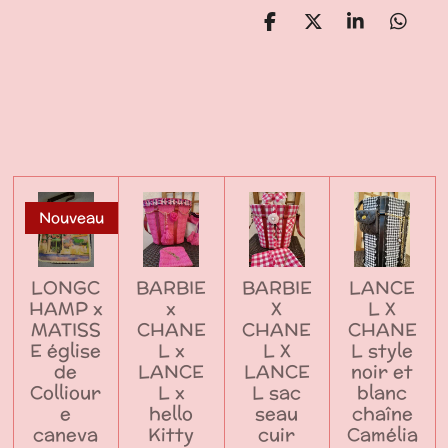
P
P
P
P
a
a
a
a
r
r
r
r
t
t
t
t
a
a
a
a
g
g
g
g
e
e
e
e
r
r
r
r
Nouveau
LONGC
BARBIE
BARBIE
LANCE
HAMP x
x
X
L X
MATISS
CHANE
CHANE
CHANE
E église
L x
L X
L style
de
LANCE
LANCE
noir et
Colliour
L x
L sac
blanc
e
hello
seau
chaîne
caneva
Kitty
cuir
Camélia