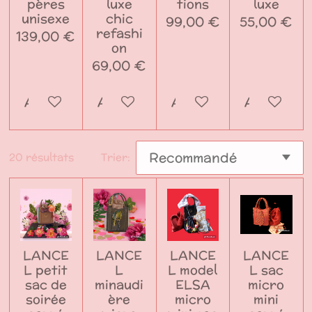
pères
luxe
tions
luxe
unisexe
chic
99,00 €
55,00 €
refashi
139,00 €
on
69,00 €
Ajouter au panier
Ajouter au panier
Ajouter au panier
Ajouter a
20 résultats
Trier:
LANCE
LANCE
LANCE
LANCE
L petit
L
L model
L sac
sac de
minaudi
ELSA
micro
soirée
ère
micro
mini