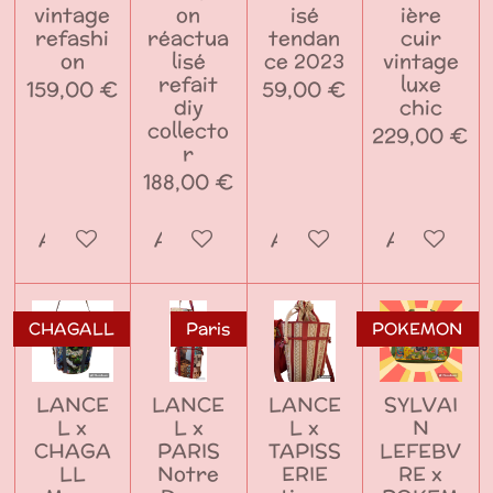
vintage
on
isé
ière
refashi
réactua
tendan
cuir
on
lisé
ce 2023
vintage
refait
luxe
159,00 €
59,00 €
diy
chic
collecto
229,00 €
r
188,00 €
Ajouter au panier
Ajouter au panier
Ajouter au panier
Ajouter a
CHAGALL
Paris
POKEMON
LANCE
LANCE
LANCE
SYLVAI
L x
L x
L x
N
CHAGA
PARIS
TAPISS
LEFEBV
LL
Notre
ERIE
RE x