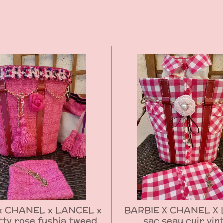
r
r
r
x CHANEL x LANCEL x
BARBIE X CHANEL X
itty rose fushia tweed
sac seau cuir vin