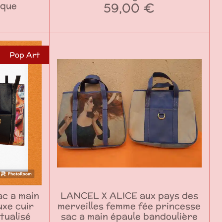
59,00 €
ique
Pop Art
c a main
LANCEL X ALICE aux pays des
uxe cuir
merveilles femme fée princesse
tualisé
sac a main épaule bandoulière