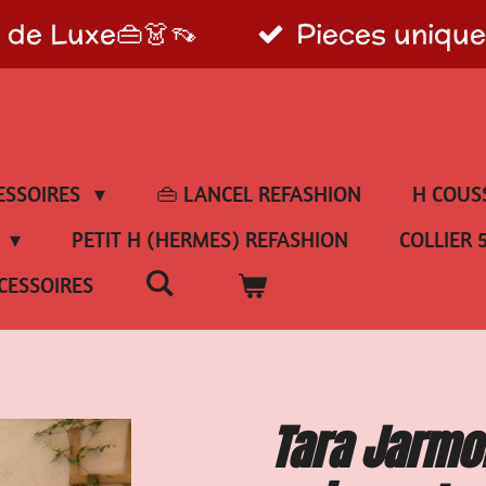
s de Luxe👜👗👡
Pieces unique
ESSOIRES
👜 LANCEL REFASHION
H COUS
E
PETIT H (HERMES) REFASHION
COLLIER 
CESSOIRES
Tara Jarmon