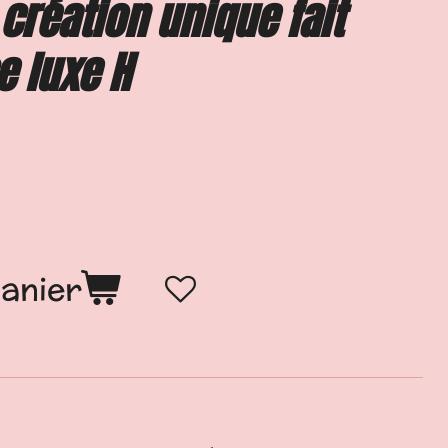
 création unique fait
e luxe H
panier