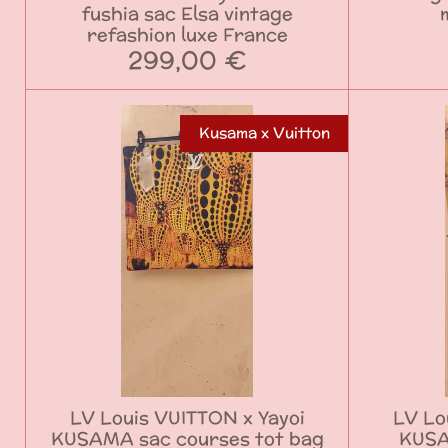
fushia sac Elsa vintage
refashion luxe France
299,00 €
Kusama x Vuitton
LV Louis VUITTON x Yayoi
LV Lo
KUSAMA sac courses tot bag
KUSA