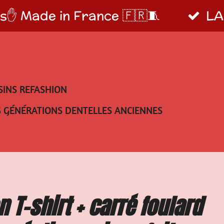
s✋️ Made in France 🇫🇷🧵
LA
SINS REFASHION
5 GÉNÉRATIONS DENTELLES ANCIENNES
 T-shirt + carré foulard