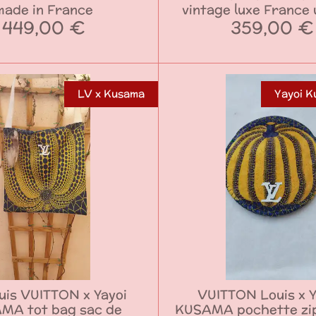
made in France
vintage luxe France 
449,00 €
359,00 €
LV x Kusama
Yayoi K
uis VUITTON x Yayoi
VUITTON Louis x 
MA tot bag sac de
KUSAMA pochette zi