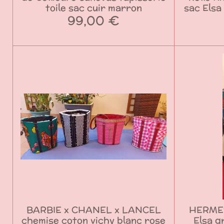
toile sac cuir marron
sac Elsa
99,00 €
BARBIE x CHANEL x LANCEL
HERMES
chemise coton vichy blanc rose
Elsa g