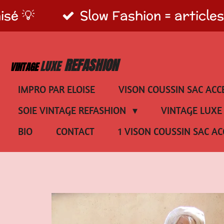
isé 💡
Slow Fashion = article
Passer
au
contenu
REFASHION
LUXE
VINTAGE
principal
IMPRO PAR ELOISE
VISON COUSSIN SAC ACC
SOIE VINTAGE REFASHION
VINTAGE LUX
BIO
CONTACT
1 VISON COUSSIN SAC AC