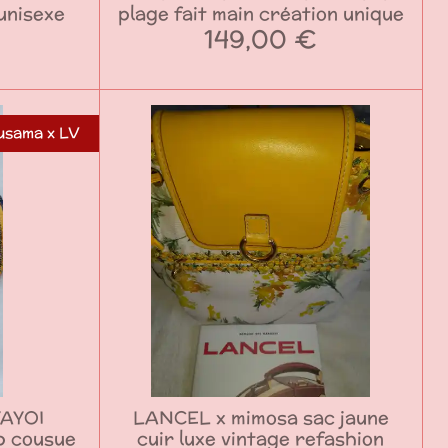
unisexe
plage fait main création unique
149,00 €
usama x LV
YAYOI
LANCEL x mimosa sac jaune
p cousue
cuir luxe vintage refashion