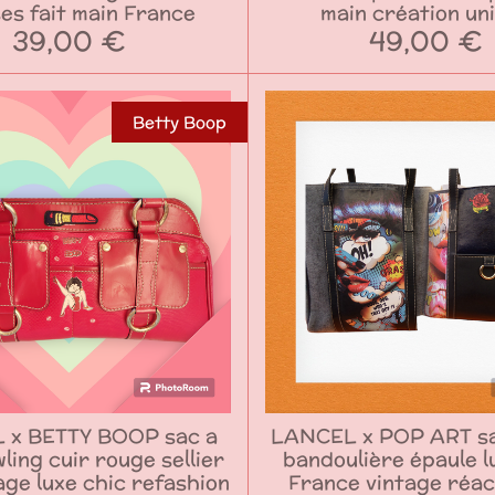
es fait main France
main création un
39,00 €
49,00 €
Betty Boop
 x BETTY BOOP sac a
LANCEL x POP ART sa
ling cuir rouge sellier
bandoulière épaule l
age luxe chic refashion
France vintage réac