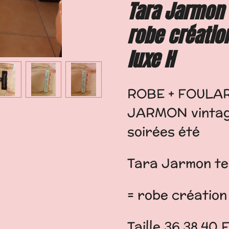
Tara Jarmon T
robe créatio
luxe H
ROBE + FOULAR
JARMON vintage
soirées été
Tara Jarmon tee
= robe création
Taille 36.38.40