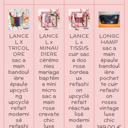
LANCE
LANCE
LANCE
LONGC
L X
L x
L x
HAMP
TRICOL
MINAU
TISSUS
sac a
ORE
DIERE
cuir sac
main
sac a
cérémo
a dos
épaule
main
nies
rose
bandoul
bandoul
mariage
bordea
ière
ière
baptêm
ux
pochet
épaule
e mini
refashi
te cuir
upcycli
micro
on
refashi
ng
sac a
upcyclé
on
upcyclé
main
refait
roses
refait
rose
réactua
vintage
moderni
cravate
lisé
luxe
sé
chic
moderni
chic
refashi
luxe
sé
149,00 €