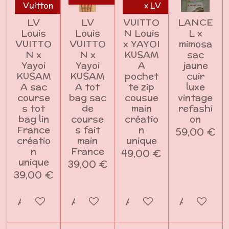
Vuitton
x LV
LV
LV
VUITTO
LANCE
Louis
Louis
N Louis
L x
VUITTO
VUITTO
x YAYOI
mimosa
N x
N x
KUSAM
sac
Yayoi
Yayoi
A
jaune
KUSAM
KUSAM
pochet
cuir
A sac
A tot
te zip
luxe
course
bag sac
cousue
vintage
s tot
de
main
refashi
bag lin
course
créatio
on
France
s fait
n
59,00 €
créatio
main
unique
n
France
49,00 €
unique
39,00 €
39,00 €
Ajouter au panier
Ajouter au panier
Ajouter au panier
Ajouter a