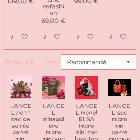
139,00 €
99,00 €
refashi
on
69,00 €
Ajouter au panier
Ajouter au panier
Ajouter au panier
Ajouter a
20 résultats
Trier:
LANCE
LANCE
LANCE
LANCE
L petit
L
L model
L sac
sac de
minaudi
ELSA
micro
soirée
ère
micro
mini
carré
micro
mini sac
carré
mini
mini sac
luxe top
marque