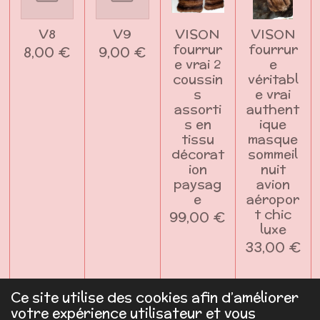
V8
V9
VISON
VISON
fourrur
fourrur
8,00 €
9,00 €
e vrai 2
e
coussin
véritabl
s
e vrai
assorti
authent
s en
ique
tissu
masque
décorat
sommeil
ion
nuit
paysag
avion
e
aéropor
t chic
99,00 €
luxe
33,00 €
Ajouter au panier
Ajouter au panier
Ajouter au panier
Ajouter a
Ce site utilise des cookies afin d’améliorer
votre expérience utilisateur et vous