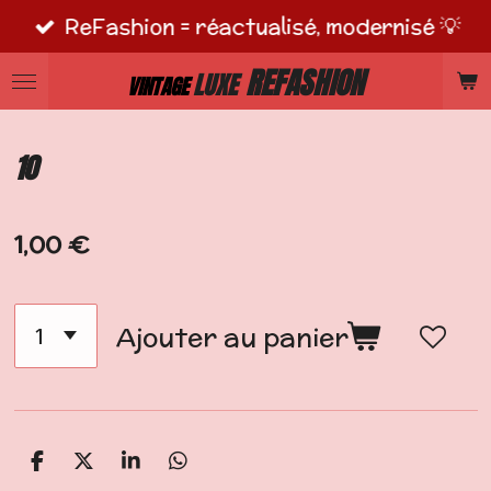
ReFashion = réactualisé, modernisé 💡
Passer
au
REFASHION
LUXE
VINTAGE
contenu
principal
10
1,00 €
Ajouter au panier
P
P
P
P
a
a
a
a