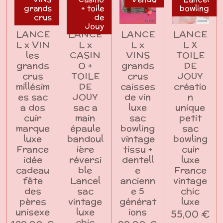
grands
+ toile
bowling
crus
de
Jouy
LANCE
LANCE
LANCE
LANCE
L x VIN
L x
L x
L X
les
CASIN
VINS
TOILE
grands
O +
grands
DE
crus
TOILE
crus
JOUY
millésim
DE
caisses
créatio
es sac
JOUY
de vin
n
a dos
sac a
luxe
unique
cuir
main
sac
petit
marque
épaule
bowling
sac
luxe
bandoul
vintage
bowling
France
ière
tissu +
cuir
idée
réversi
dentell
luxe
cadeau
ble
e
France
fête
Lancel
ancienn
vintage
des
sac
e 5
chic
pères
vintage
générat
luxe
unisexe
luxe
ions
55,00 €
chic