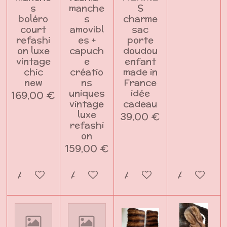
s
manche
S
boléro
s
charme
court
amovibl
sac
refashi
es +
porte
on luxe
capuch
doudou
vintage
e
enfant
chic
créatio
made in
new
ns
France
uniques
idée
169,00 €
vintage
cadeau
luxe
39,00 €
refashi
on
159,00 €
Ajouter au panier
Ajouter au panier
Ajouter au panier
Ajouter a