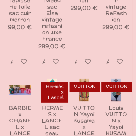
tapisse
tweed
ion
r
rie toile
sac
vintage
299,00 €
sac cuir
Elsa
ReFash
marron
vintage
ion
refashi
99,00 €
299,00 €
on luxe
France
299,00 €
Ajouter au panier
Ajouter au panier
Ajouter au panier
Ajouter a
Hermès
VUITTON
VUITTON
x
Lancel
BARBIE
HERME
VUITTO
Louis
x
S x
N Yayoi
VUITTO
CHANE
LANCE
Kusama
N x
L x
L sac
x
Yayoi
LANCE
seau
LANCE
KUSAM