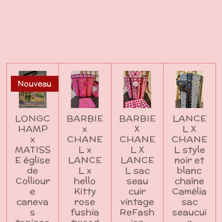
r
r
r
r
t
t
t
t
a
a
a
a
g
g
g
g
e
e
e
e
r
r
r
r
Nouveau
LONGC
BARBIE
BARBIE
LANCE
HAMP
x
X
L X
x
CHANE
CHANE
CHANE
MATISS
L x
L X
L style
E église
LANCE
LANCE
noir et
de
L x
L sac
blanc
Colliour
hello
seau
chaîne
e
Kitty
cuir
Camélia
caneva
rose
vintage
sac
s
fushia
ReFash
seaucui