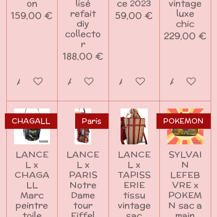
on
lisé
ce 2023
vintage
refait
luxe
159,00 €
59,00 €
diy
chic
collecto
229,00 €
r
188,00 €
Ajouter au panier
Ajouter au panier
Ajouter au panier
Ajouter a
CHAGALL
Paris
POKEMON
LANCE
LANCE
LANCE
SYLVAI
L x
L x
L x
N
CHAGA
PARIS
TAPISS
LEFEB
LL
Notre
ERIE
VRE x
Marc
Dame
tissu
POKEM
peintre
tour
vintage
N sac a
toile
Eiffel
sac
main