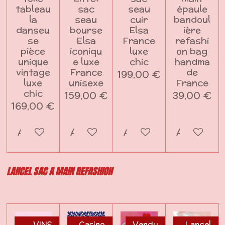
tableau
sac
seau
épaule
la
seau
cuir
bandoul
danseu
bourse
Elsa
ière
se
Elsa
France
refashi
pièce
iconiqu
luxe
on bag
unique
e luxe
chic
handma
vintage
France
de
199,00 €
luxe
unisexe
France
chic
159,00 €
39,00 €
169,00 €
Ajouter au panier
Ajouter au panier
Ajouter au panier
Ajouter a
LANCEL SAC A MAIN REFASHION
VINS
Casino
Vendu
Lancel