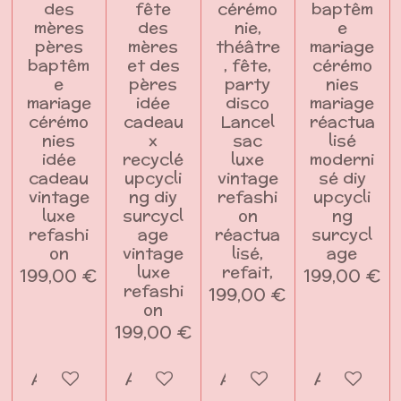
des
fête
cérémo
baptêm
mères
des
nie,
e
pères
mères
théâtre
mariage
baptêm
et des
, fête,
cérémo
e
pères
party
nies
mariage
idée
disco
mariage
cérémo
cadeau
Lancel
réactua
nies
x
sac
lisé
idée
recyclé
luxe
moderni
cadeau
upcycli
vintage
sé diy
vintage
ng diy
refashi
upcycli
luxe
surcycl
on
ng
refashi
age
réactua
surcycl
on
vintage
lisé,
age
luxe
refait,
199,00 €
199,00 €
refashi
199,00 €
on
199,00 €
Ajouter au panier
Ajouter au panier
Ajouter au panier
Ajouter a