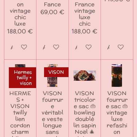
on
Fance
France
vintage
vintage
69,00 €
chic
luxe
luxe
chic
188,00 €
188,00 €
Ajouter au panier
Ajouter au panier
Ajouter au panier
Ajouter a
Hermes
VISON
twilly +
vison
HERME
VISON
VISON
VISON
S +
fourrur
tricolor
fourrur
VISON
e
e sac 👜
e sac 👜
twilly
véritabl
bowling
vintage
lien
e veste
doublé
luxe
cordon
longue
lin sapin
refashi
charm
sans
Noël 🎄
on