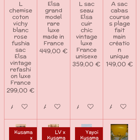
L
Elsa
L sac
A sac
chemise
grand
seau
cabas
coton
model
Elsa
course
vichy
rare
cuir
s plage
blanc
luxe
chic
fait
rose
made in
vintage
main
fushia
France
luxe
créatio
sac
France
n
449,00 €
Elsa
unisexe
unique
vintage
359,00 €
149,00 €
refashi
on luxe
France
299,00 €
Ajouter au panier
Ajouter au panier
Ajouter au panier
Ajouter a
Kusama
LV x
Yayoi
x
Kusama
Kusama