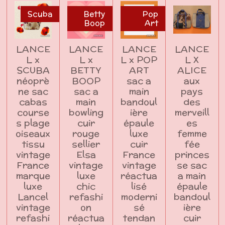
Scuba
Betty
Pop
Boop
Art
LANCE
LANCE
LANCE
LANCE
L x
L x
L x POP
L X
SCUBA
BETTY
ART
ALICE
néoprè
BOOP
sac a
aux
ne sac
sac a
main
pays
cabas
main
bandoul
des
course
bowling
ière
merveill
s plage
cuir
épaule
es
oiseaux
rouge
luxe
femme
tissu
sellier
cuir
fée
vintage
Elsa
France
princes
France
vintage
vintage
se sac
marque
luxe
réactua
a main
luxe
chic
lisé
épaule
Lancel
refashi
moderni
bandoul
vintage
on
sé
ière
refashi
réactua
tendan
cuir