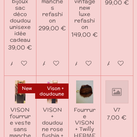
bijoux
manche
vintage
99,00 €
sac
s
new
déco
refashi
luxe
doudou
on
refashi
unisexe
on
299,00 €
idée
149,00 €
cadeau
39,00 €
Ajouter au panier
Ajouter au panier
Ajouter au panier
Ajouter a
New
Vison +
doudoune
VISON
VISON
Fourrur
V7
fourrur
+
e
7,00 €
e veste
doudou
VISON
sans
ne rose
+ Twilly
manche
fushia +
HERME