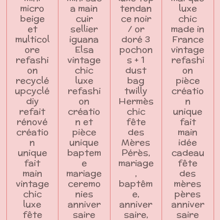
micro
a main
tendan
luxe
beige
cuir
ce noir
chic
et
sellier
/ or
made in
multicol
iguana
doré 3
France
ore
Elsa
pochon
vintage
refashi
vintage
s + 1
refashi
on
chic
dust
on
recyclé
luxe
bag
pièce
upcyclé
refashi
twilly
créatio
diy
on
Hermès
n
refait
créatio
chic
unique
rénové
n et
fête
fait
créatio
pièce
des
main
n
unique
Mères
idée
unique
baptem
Pérès,
cadeau
fait
e
mariage
fête
main
mariage
,
des
vintage
ceremo
baptêm
mères
chic
nies
e,
pères
luxe
anniver
anniver
anniver
fête
saire
saire,
saire