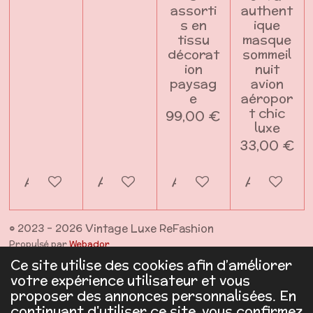
assorti
authent
s en
ique
tissu
masque
décorat
sommeil
ion
nuit
paysag
avion
e
aéropor
t chic
99,00 €
luxe
33,00 €
Ajouter au panier
Ajouter au panier
Ajouter au panier
Ajouter a
© 2023 - 2026 Vintage Luxe ReFashion
Propulsé par
Webador
Ce site utilise des cookies afin d’améliorer
votre expérience utilisateur et vous
proposer des annonces personnalisées. En
continuant d'utiliser ce site, vous confirmez