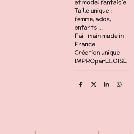
et model fantaisie
Taille unique :
femme, ados,
enfants ...
Fait main made in
France
Création unique
IMPROparELOISE
P
P
P
P
a
a
a
a
r
r
r
r
t
t
t
t
a
a
a
a
g
g
g
g
e
e
e
e
r
r
r
r