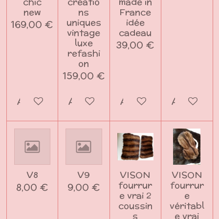
chic
créatio
made in
new
ns
France
uniques
idée
169,00 €
vintage
cadeau
luxe
39,00 €
refashi
on
159,00 €
Ajouter au panier
Ajouter au panier
Ajouter au panier
Ajouter a
V8
V9
VISON
VISON
fourrur
fourrur
8,00 €
9,00 €
e vrai 2
e
coussin
véritabl
s
e vrai