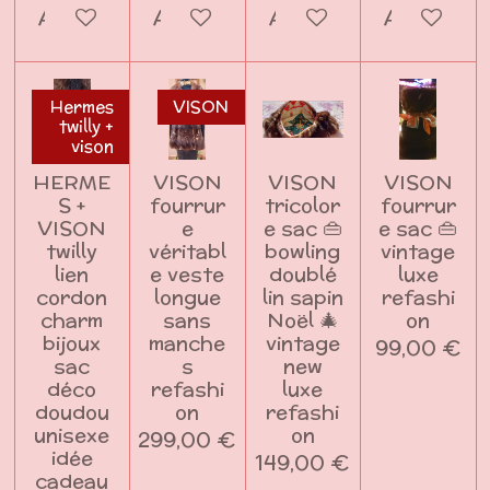
Ajouter au panier
Ajouter au panier
Ajouter au panier
Ajouter a
Hermes
VISON
twilly +
vison
HERME
VISON
VISON
VISON
S +
fourrur
tricolor
fourrur
VISON
e
e sac 👜
e sac 👜
twilly
véritabl
bowling
vintage
lien
e veste
doublé
luxe
cordon
longue
lin sapin
refashi
charm
sans
Noël 🎄
on
bijoux
manche
vintage
99,00 €
sac
s
new
déco
refashi
luxe
doudou
on
refashi
unisexe
on
299,00 €
idée
149,00 €
cadeau