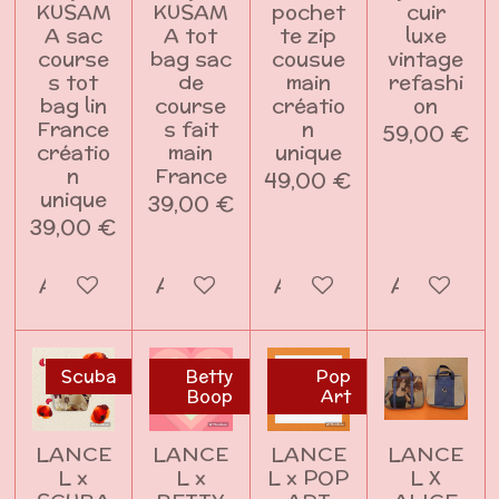
KUSAM
KUSAM
pochet
cuir
A sac
A tot
te zip
luxe
course
bag sac
cousue
vintage
s tot
de
main
refashi
bag lin
course
créatio
on
France
s fait
n
59,00 €
créatio
main
unique
n
France
49,00 €
unique
39,00 €
39,00 €
Ajouter au panier
Ajouter au panier
Ajouter au panier
Ajouter a
Scuba
Betty
Pop
Boop
Art
LANCE
LANCE
LANCE
LANCE
L x
L x
L x POP
L X