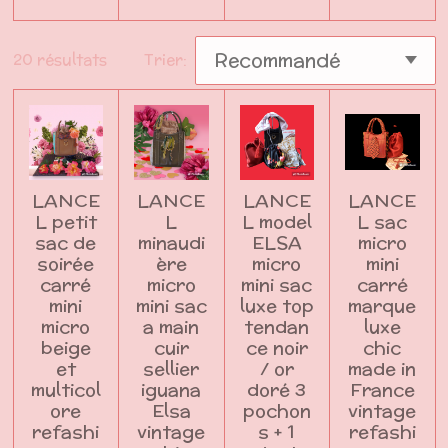
20 résultats
Trier:
LANCE
LANCE
LANCE
LANCE
L petit
L
L model
L sac
sac de
minaudi
ELSA
micro
soirée
ère
micro
mini
carré
micro
mini sac
carré
mini
mini sac
luxe top
marque
micro
a main
tendan
luxe
beige
cuir
ce noir
chic
et
sellier
/ or
made in
multicol
iguana
doré 3
France
ore
Elsa
pochon
vintage
refashi
vintage
s + 1
refashi