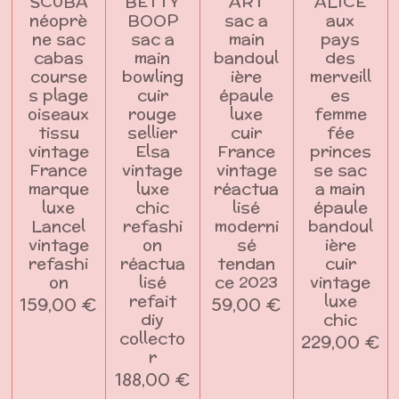
SCUBA
BETTY
ART
ALICE
néoprè
BOOP
sac a
aux
ne sac
sac a
main
pays
cabas
main
bandoul
des
course
bowling
ière
merveill
s plage
cuir
épaule
es
oiseaux
rouge
luxe
femme
tissu
sellier
cuir
fée
vintage
Elsa
France
princes
France
vintage
vintage
se sac
marque
luxe
réactua
a main
luxe
chic
lisé
épaule
Lancel
refashi
moderni
bandoul
vintage
on
sé
ière
refashi
réactua
tendan
cuir
on
lisé
ce 2023
vintage
refait
luxe
159,00 €
59,00 €
diy
chic
collecto
229,00 €
r
188,00 €