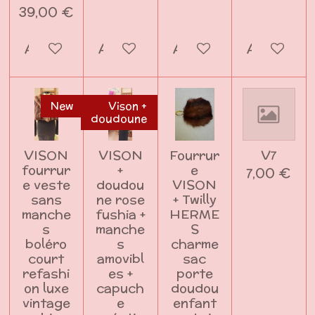
39,00 €
Ajouter au panier
Ajouter au panier
Ajouter au panier
Ajouter a
New
Vison +
doudoune
VISON
VISON
Fourrur
V7
fourrur
+
e
7,00 €
e veste
doudou
VISON
sans
ne rose
+ Twilly
manche
fushia +
HERME
s
manche
S
boléro
s
charme
court
amovibl
sac
refashi
es +
porte
on luxe
capuch
doudou
vintage
e
enfant