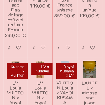
sac
France
n
449,00 €
Elsa
unisexe
unique
vintage
359,00 €
149,00 €
refashi
on luxe
France
299,00 €
Ajouter au panier
Ajouter au panier
Ajouter au panier
Ajouter a
Kusama
LV x
Yayoi
x
Kusama
Kusama
Vuitton
x LV
LV
LV
VUITTO
LANCE
Louis
Louis
N Louis
L x
VUITTO
VUITTO
x YAYOI
mimosa
N x
N x
KUSAM
sac
Yayoi
Yayoi
A
jaune