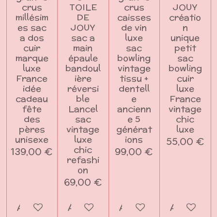
crus
TOILE
crus
JOUY
millésim
DE
caisses
créatio
es sac
JOUY
de vin
n
a dos
sac a
luxe
unique
cuir
main
sac
petit
marque
épaule
bowling
sac
luxe
bandoul
vintage
bowling
France
ière
tissu +
cuir
idée
réversi
dentell
luxe
cadeau
ble
e
France
fête
Lancel
ancienn
vintage
des
sac
e 5
chic
pères
vintage
générat
luxe
unisexe
luxe
ions
55,00 €
chic
139,00 €
99,00 €
refashi
on
69,00 €
Ajouter au panier
Ajouter au panier
Ajouter au panier
Ajouter a