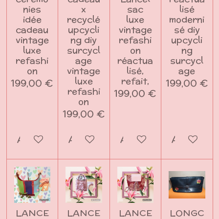
nies
x
sac
lisé
idée
recyclé
luxe
moderni
cadeau
upcycli
vintage
sé diy
vintage
ng diy
refashi
upcycli
luxe
surcycl
on
ng
refashi
age
réactua
surcycl
on
vintage
lisé,
age
luxe
refait,
199,00 €
199,00 €
refashi
199,00 €
on
199,00 €
Ajouter au panier
Ajouter au panier
Ajouter au panier
Ajouter a
LANCE
LANCE
LANCE
LONGC