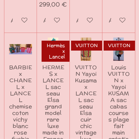
299,00 €
Ajouter au panier
Ajouter au panier
Ajouter au panier
Ajouter a
Hermès
VUITTON
VUITTON
x
Lancel
BARBIE
HERME
VUITTO
Louis
x
S x
N Yayoi
VUITTO
CHANE
LANCE
Kusama
N x
L x
L sac
x
Yayoi
LANCE
seau
LANCE
KUSAM
L
Elsa
L sac
A sac
chemise
grand
seau
cabas
coton
model
Elsa
course
vichy
rare
cuir
s plage
blanc
luxe
chic
fait
rose
made in
vintage
main
fushia
France
luxe
créatio