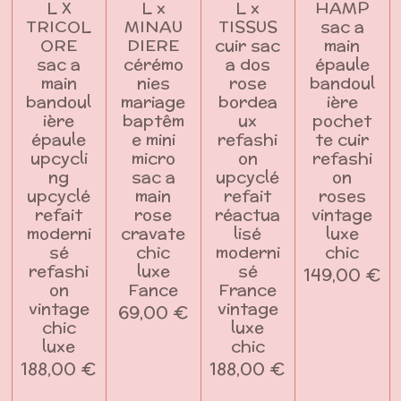
L X
L x
L x
HAMP
TRICOL
MINAU
TISSUS
sac a
ORE
DIERE
cuir sac
main
sac a
cérémo
a dos
épaule
main
nies
rose
bandoul
bandoul
mariage
bordea
ière
ière
baptêm
ux
pochet
épaule
e mini
refashi
te cuir
upcycli
micro
on
refashi
ng
sac a
upcyclé
on
upcyclé
main
refait
roses
refait
rose
réactua
vintage
moderni
cravate
lisé
luxe
sé
chic
moderni
chic
refashi
luxe
sé
149,00 €
on
Fance
France
vintage
vintage
69,00 €
chic
luxe
luxe
chic
188,00 €
188,00 €