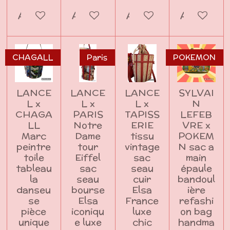
Ajouter au panier
Ajouter au panier
Ajouter au panier
Ajouter a
CHAGALL
Paris
POKEMON
LANCE
LANCE
LANCE
SYLVAI
L x
L x
L x
N
CHAGA
PARIS
TAPISS
LEFEB
LL
Notre
ERIE
VRE x
Marc
Dame
tissu
POKEM
peintre
tour
vintage
N sac a
toile
Eiffel
sac
main
tableau
sac
seau
épaule
la
seau
cuir
bandoul
danseu
bourse
Elsa
ière
se
Elsa
France
refashi
pièce
iconiqu
luxe
on bag
unique
e luxe
chic
handma