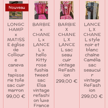
Nouveau
LONGC
BARBIE
BARBIE
LANCE
HAMP
x
X
L X
x
CHANE
CHANE
CHANE
MATISS
L x
L X
L style
E église
LANCE
LANCE
noir et
de
L x
L sac
blanc
Colliour
hello
seau
chaîne
e
Kitty
cuir
Camélia
caneva
rose
vintage
sac
s
fushia
ReFash
seaucui
tapisse
tweed
ion
r
rie toile
sac
vintage
299,00 €
sac cuir
Elsa
ReFash
marron
vintage
ion
refashi
99,00 €
299,00 €
on luxe
France