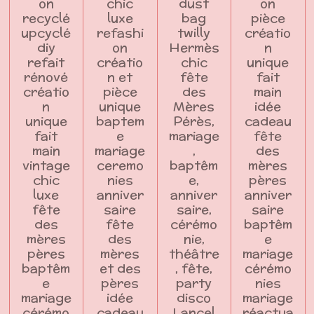
on
chic
dust
on
recyclé
luxe
bag
pièce
upcyclé
refashi
twilly
créatio
diy
on
Hermès
n
refait
créatio
chic
unique
rénové
n et
fête
fait
créatio
pièce
des
main
n
unique
Mères
idée
unique
baptem
Pérès,
cadeau
fait
e
mariage
fête
main
mariage
,
des
vintage
ceremo
baptêm
mères
chic
nies
e,
pères
luxe
anniver
anniver
anniver
fête
saire
saire,
saire
des
fête
cérémo
baptêm
mères
des
nie,
e
pères
mères
théâtre
mariage
baptêm
et des
, fête,
cérémo
e
pères
party
nies
mariage
idée
disco
mariage
cérémo
cadeau
Lancel
réactua