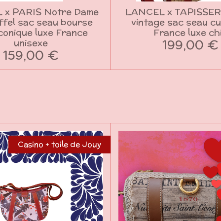
 x PARIS Notre Dame
LANCEL x TAPISSERI
iffel sac seau bourse
vintage sac seau cu
iconique luxe France
France luxe ch
199,00 €
unisexe
159,00 €
Casino + toile de Jouy