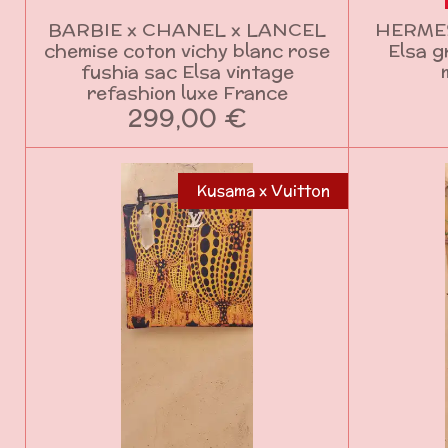
BARBIE x CHANEL x LANCEL
HERMES
chemise coton vichy blanc rose
Elsa g
fushia sac Elsa vintage
refashion luxe France
299,00 €
Kusama x Vuitton