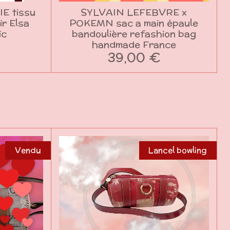
E tissu
SYLVAIN LEFEBVRE x
ir Elsa
POKEMN sac a main épaule
ic
bandoulière refashion bag
handmade France
39,00 €
Vendu
Lancel bowling