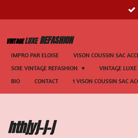
Passer
au
contenu
REFASHION
LUXE
VINTAGE
principal
IMPRO PAR ELOISE
VISON COUSSIN SAC ACC
SOIE VINTAGE REFASHION
VINTAGE LUX
BIO
CONTACT
1 VISON COUSSIN SAC AC
hthjyj-j-j