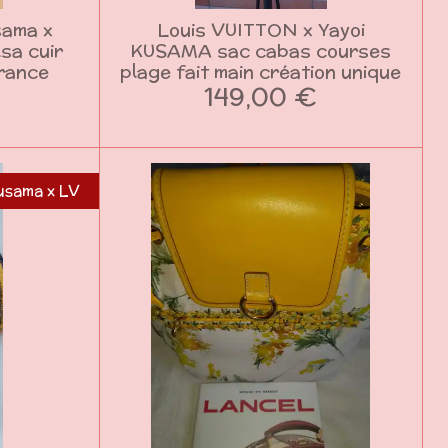
sama x
Louis VUITTON x Yayoi
sa cuir
KUSAMA sac cabas courses
France
plage fait main création unique
149,00 €
usama x LV