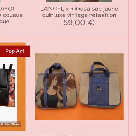
YAYOI
LANCEL x mimosa sac jaune
p cousue
cuir luxe vintage refashion
59,00 €
ique
Pop Art