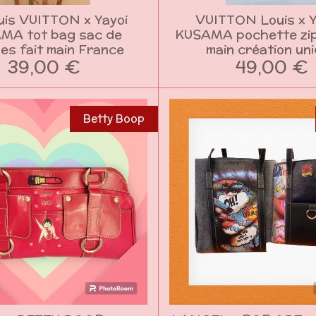
uis VUITTON x Yayoi
VUITTON Louis x 
MA tot bag sac de
KUSAMA pochette zi
es fait main France
main création un
39,00 €
49,00 €
Betty Boop