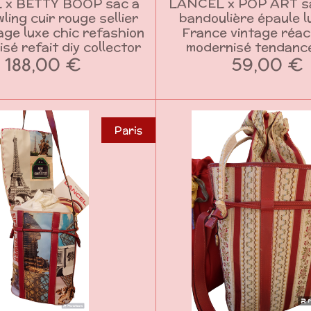
 x BETTY BOOP sac a
LANCEL x POP ART sa
ling cuir rouge sellier
bandoulière épaule l
age luxe chic refashion
France vintage réac
isé refait diy collector
modernisé tendanc
188,00 €
59,00 €
Paris