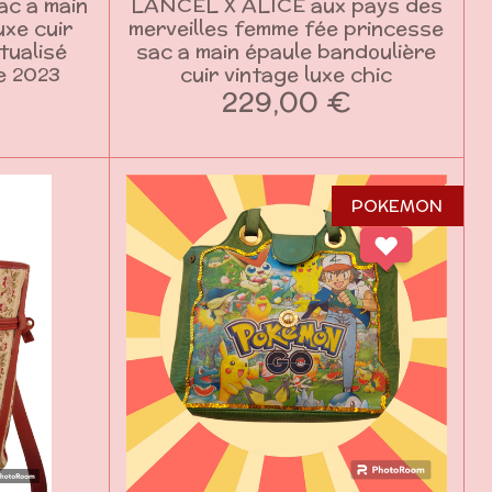
c a main
LANCEL X ALICE aux pays des
uxe cuir
merveilles femme fée princesse
tualisé
sac a main épaule bandoulière
e 2023
cuir vintage luxe chic
229,00 €
POKEMON