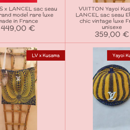
 x LANCEL sac seau
VUITTON Yayoi Ku
rand model rare luxe
LANCEL sac seau El
made in France
chic vintage luxe 
449,00 €
unisexe
359,00 €
LV x Kusama
Yayoi K