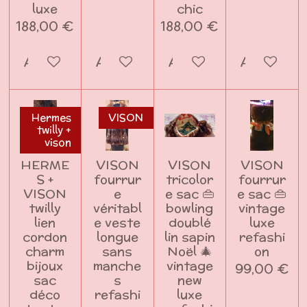
luxe
chic
188,00 €
188,00 €
Ajouter au panier
Ajouter au panier
Ajouter au panier
Ajouter a
Hermes
VISON
twilly +
vison
HERME
VISON
VISON
VISON
S +
fourrur
tricolor
fourrur
VISON
e
e sac 👜
e sac 👜
twilly
véritabl
bowling
vintage
lien
e veste
doublé
luxe
cordon
longue
lin sapin
refashi
charm
sans
Noël 🎄
on
bijoux
manche
vintage
99,00 €
sac
s
new
déco
refashi
luxe