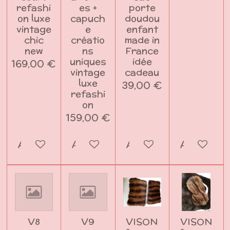
refashi
es +
porte
on luxe
capuch
doudou
vintage
e
enfant
chic
créatio
made in
new
ns
France
uniques
idée
169,00 €
vintage
cadeau
luxe
39,00 €
refashi
on
159,00 €
Ajouter au panier
Ajouter au panier
Ajouter au panier
Ajouter a
V8
V9
VISON
VISON