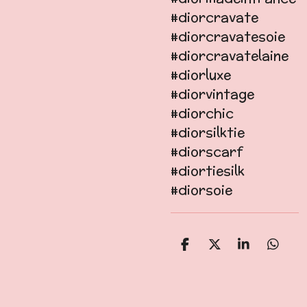
#diorcravate
#diorcravatesoie
#diorcravatelaine
#diorluxe
#diorvintage
#diorchic
#diorsilktie
#diorscarf
#diortiesilk
#diorsoie
P
P
P
P
a
a
a
a
r
r
r
r
t
t
t
t
a
a
a
a