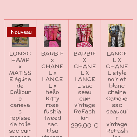
g
g
g
g
e
e
e
e
r
r
r
r
Nouveau
LONGC
BARBIE
BARBIE
LANCE
HAMP
x
X
L X
x
CHANE
CHANE
CHANE
MATISS
L x
L X
L style
E église
LANCE
LANCE
noir et
de
L x
L sac
blanc
Colliour
hello
seau
chaîne
e
Kitty
cuir
Camélia
caneva
rose
vintage
sac
s
fushia
ReFash
seaucui
tapisse
tweed
ion
r
rie toile
sac
vintage
299,00 €
sac cuir
Elsa
ReFash
marron
vintage
ion