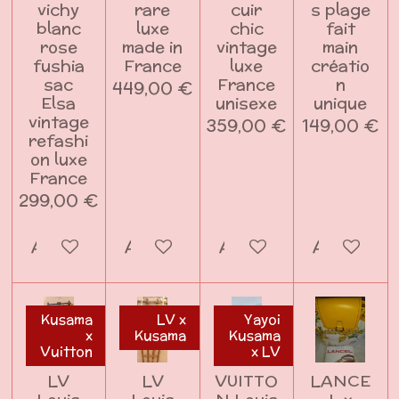
vichy
rare
cuir
s plage
blanc
luxe
chic
fait
rose
made in
vintage
main
fushia
France
luxe
créatio
sac
France
n
449,00 €
Elsa
unisexe
unique
vintage
359,00 €
149,00 €
refashi
on luxe
France
299,00 €
Ajouter au panier
Ajouter au panier
Ajouter au panier
Ajouter a
Kusama
LV x
Yayoi
x
Kusama
Kusama
Vuitton
x LV
LV
LV
VUITTO
LANCE