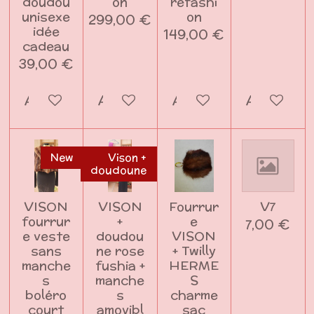
doudou
on
refashi
unisexe
on
299,00 €
idée
149,00 €
cadeau
39,00 €
Ajouter au panier
Ajouter au panier
Ajouter au panier
Ajouter a
New
Vison +
doudoune
VISON
VISON
Fourrur
V7
fourrur
+
e
7,00 €
e veste
doudou
VISON
sans
ne rose
+ Twilly
manche
fushia +
HERME
s
manche
S
boléro
s
charme
court
amovibl
sac