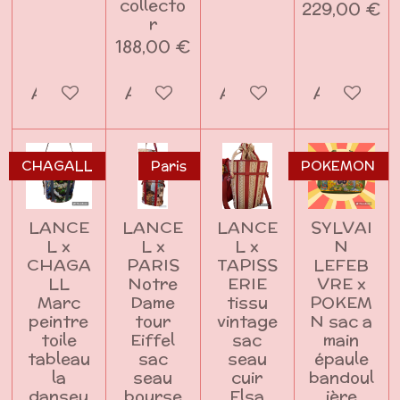
collecto
229,00 €
r
188,00 €
Ajouter au panier
Ajouter au panier
Ajouter au panier
Ajouter a
CHAGALL
Paris
POKEMON
LANCE
LANCE
LANCE
SYLVAI
L x
L x
L x
N
CHAGA
PARIS
TAPISS
LEFEB
LL
Notre
ERIE
VRE x
Marc
Dame
tissu
POKEM
peintre
tour
vintage
N sac a
toile
Eiffel
sac
main
tableau
sac
seau
épaule
la
seau
cuir
bandoul
danseu
bourse
Elsa
ière