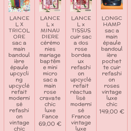
LANCE
LANCE
LANCE
LONGC
L X
L x
L x
HAMP
TRICOL
MINAU
TISSUS
sac a
ORE
DIERE
cuir sac
main
sac a
cérémo
a dos
épaule
main
nies
rose
bandoul
bandoul
mariage
bordea
ière
ière
baptêm
ux
pochet
épaule
e mini
refashi
te cuir
upcycli
micro
on
refashi
ng
sac a
upcyclé
on
upcyclé
main
refait
roses
refait
rose
réactua
vintage
moderni
cravate
lisé
luxe
sé
chic
moderni
chic
refashi
luxe
sé
149,00 €
on
Fance
France
vintage
vintage
69,00 €
chic
luxe