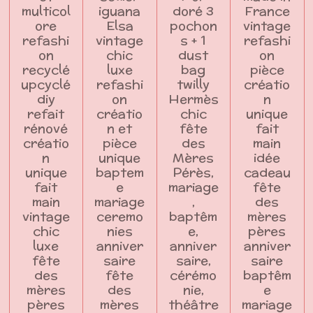
multicol
iguana
doré 3
France
ore
Elsa
pochon
vintage
refashi
vintage
s + 1
refashi
on
chic
dust
on
recyclé
luxe
bag
pièce
upcyclé
refashi
twilly
créatio
diy
on
Hermès
n
refait
créatio
chic
unique
rénové
n et
fête
fait
créatio
pièce
des
main
n
unique
Mères
idée
unique
baptem
Pérès,
cadeau
fait
e
mariage
fête
main
mariage
,
des
vintage
ceremo
baptêm
mères
chic
nies
e,
pères
luxe
anniver
anniver
anniver
fête
saire
saire,
saire
des
fête
cérémo
baptêm
mères
des
nie,
e
pères
mères
théâtre
mariage