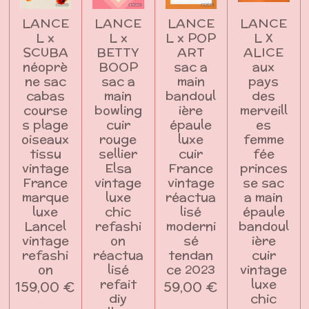
LANCE
LANCE
LANCE
LANCE
L x
L x
L x POP
L X
SCUBA
BETTY
ART
ALICE
néoprè
BOOP
sac a
aux
ne sac
sac a
main
pays
cabas
main
bandoul
des
course
bowling
ière
merveill
s plage
cuir
épaule
es
oiseaux
rouge
luxe
femme
tissu
sellier
cuir
fée
vintage
Elsa
France
princes
France
vintage
vintage
se sac
marque
luxe
réactua
a main
luxe
chic
lisé
épaule
Lancel
refashi
moderni
bandoul
vintage
on
sé
ière
refashi
réactua
tendan
cuir
on
lisé
ce 2023
vintage
refait
luxe
159,00 €
59,00 €
diy
chic