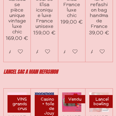
se
Elsa
France
refashi
pièce
iconiqu
luxe
on bag
unique
e luxe
chic
handma
vintage
France
de
199,00 €
luxe
unisexe
France
chic
159,00 €
39,00 €
169,00 €
Ajouter au panier
Ajouter au panier
Ajouter au panier
Ajouter a
LANCEL SAC A MAIN REFASHION
VINS
Casino
Vendu
Lancel
grands
+ toile
bowling
crus
de
Jouy