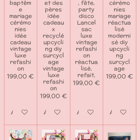
baptêm
et des
, fête,
cérémo
e
pères
party
nies
mariage
idée
disco
mariage
cérémo
cadeau
Lancel
réactua
nies
x
sac
lisé
idée
recyclé
luxe
moderni
cadeau
upcycli
vintage
sé diy
vintage
ng diy
refashi
upcycli
luxe
surcycl
on
ng
refashi
age
réactua
surcycl
on
vintage
lisé,
age
luxe
refait,
199,00 €
199,00 €
refashi
199,00 €
on
199,00 €
Ajouter au panier
Ajouter au panier
Ajouter au panier
Ajouter a