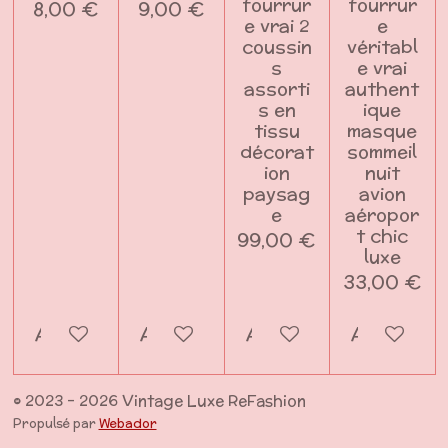
fourrur
fourrur
8,00 €
9,00 €
e vrai 2
e
coussin
véritabl
s
e vrai
assorti
authent
s en
ique
tissu
masque
décorat
sommeil
ion
nuit
paysag
avion
e
aéropor
t chic
99,00 €
luxe
33,00 €
Ajouter au panier
Ajouter au panier
Ajouter au panier
Ajouter a
© 2023 - 2026 Vintage Luxe ReFashion
Propulsé par
Webador