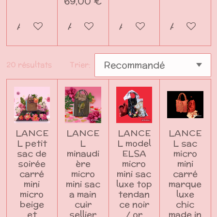
69,00 €
Ajouter au panier
Ajouter au panier
Ajouter au panier
Ajouter a
20 résultats
Trier:
LANCE
LANCE
LANCE
LANCE
L petit
L
L model
L sac
sac de
minaudi
ELSA
micro
soirée
ère
micro
mini
carré
micro
mini sac
carré
mini
mini sac
luxe top
marque
micro
a main
tendan
luxe
beige
cuir
ce noir
chic
et
sellier
/ or
made in