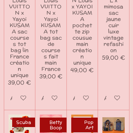
Louis
Louis
N Louis
L x
VUITTO
VUITTO
x YAYOI
mimosa
N x
N x
KUSAM
sac
Yayoi
Yayoi
A
jaune
KUSAM
KUSAM
pochet
cuir
A sac
A tot
te zip
luxe
course
bag sac
cousue
vintage
s tot
de
main
refashi
bag lin
course
créatio
on
France
s fait
n
59,00 €
créatio
main
unique
n
France
49,00 €
unique
39,00 €
39,00 €
Ajouter au panier
Ajouter au panier
Ajouter au panier
Ajouter a
Scuba
Betty
Pop
Boop
Art