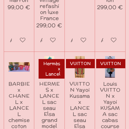
refashi
99,00 €
299,00 €
on luxe
France
299,00 €
Ajouter au panier
Ajouter au panier
Ajouter au panier
Ajouter a
Hermès
VUITTON
VUITTON
x
Lancel
BARBIE
HERME
VUITTO
Louis
x
S x
N Yayoi
VUITTO
CHANE
LANCE
Kusama
N x
L x
L sac
x
Yayoi
LANCE
seau
LANCE
KUSAM
L
Elsa
L sac
A sac
chemise
grand
seau
cabas
coton
model
Elsa
course