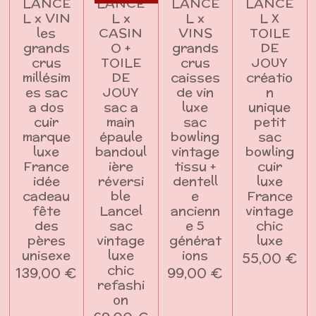
LANCE
LANCE
LANCE
LANCE
L x VIN
L x
L x
L X
les
CASIN
VINS
TOILE
grands
O +
grands
DE
crus
TOILE
crus
JOUY
millésim
DE
caisses
créatio
es sac
JOUY
de vin
n
a dos
sac a
luxe
unique
cuir
main
sac
petit
marque
épaule
bowling
sac
luxe
bandoul
vintage
bowling
France
ière
tissu +
cuir
idée
réversi
dentell
luxe
cadeau
ble
e
France
fête
Lancel
ancienn
vintage
des
sac
e 5
chic
pères
vintage
générat
luxe
unisexe
luxe
ions
55,00 €
chic
139,00 €
99,00 €
refashi
on