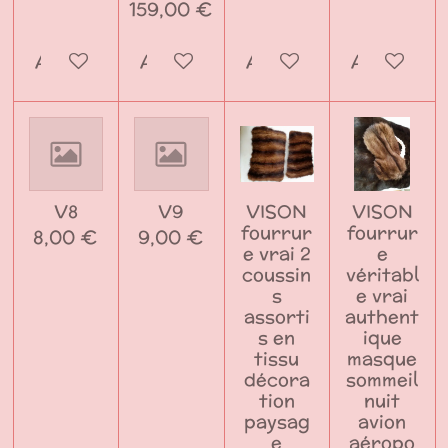
159,00 €
Ajouter au panier
Ajouter au panier
Ajouter au panier
Ajouter a
V8
V9
VISON
VISON
fourrur
fourrur
8,00 €
9,00 €
e vrai 2
e
coussin
véritabl
s
e vrai
assorti
authent
s en
ique
tissu
masque
décora
sommeil
tion
nuit
paysag
avion
e
aéropo