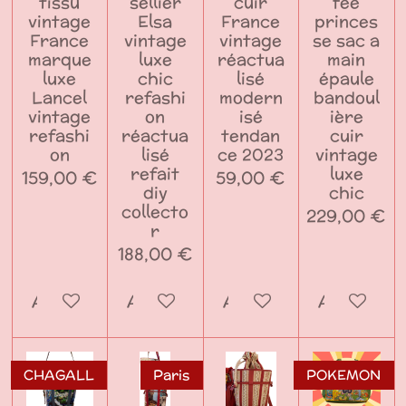
tissu
sellier
cuir
fée
vintage
Elsa
France
princes
France
vintage
vintage
se sac a
marque
luxe
réactua
main
luxe
chic
lisé
épaule
Lancel
refashi
modern
bandoul
vintage
on
isé
ière
refashi
réactua
tendan
cuir
on
lisé
ce 2023
vintage
refait
luxe
159,00 €
59,00 €
diy
chic
collecto
229,00 €
r
188,00 €
Ajouter au panier
Ajouter au panier
Ajouter au panier
Ajouter a
CHAGALL
Paris
POKEMON