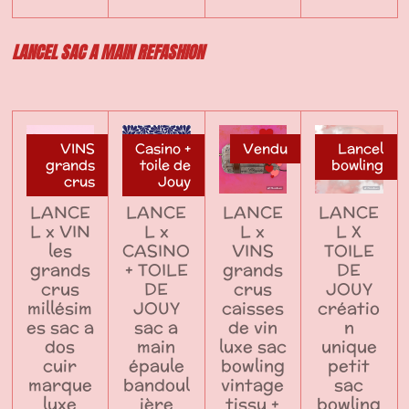
LANCEL SAC A MAIN REFASHION
VINS
Casino +
Vendu
Lancel
grands
toile de
bowling
crus
Jouy
LANCE
LANCE
LANCE
LANCE
L x VIN
L x
L x
L X
les
CASINO
VINS
TOILE
grands
+ TOILE
grands
DE
crus
DE
crus
JOUY
millésim
JOUY
caisses
créatio
es sac a
sac a
de vin
n
dos
main
luxe sac
unique
cuir
épaule
bowling
petit
marque
bandoul
vintage
sac
luxe
ière
tissu +
bowling