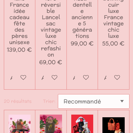
France
réversi
dentell
cuir
idée
ble
e
luxe
cadeau
Lancel
ancienn
France
fête
sac
e 5
vintage
des
vintage
généra
chic
pères
luxe
tions
luxe
unisexe
chic
99,00 €
55,00 €
refashi
139,00 €
on
69,00 €
Ajouter au panier
Ajouter au panier
Ajouter au panier
Ajouter a
20 résultats
Trier: