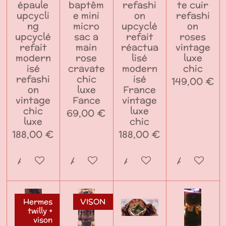
épaule
baptêm
refashi
te cuir
upcycli
e mini
on
refashi
ng
micro
upcyclé
on
upcyclé
sac a
refait
roses
refait
main
réactua
vintage
modern
rose
lisé
luxe
isé
cravate
modern
chic
refashi
chic
isé
149,00 €
on
luxe
France
vintage
Fance
vintage
chic
luxe
69,00 €
luxe
chic
188,00 €
188,00 €
Ajouter au panier
Ajouter au panier
Ajouter au panier
Ajouter a
Hermes
VISON
twilly +
vison