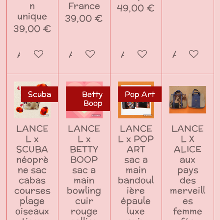
n
France
49,00 €
unique
39,00 €
39,00 €
Ajouter au panier
Ajouter au panier
Ajouter au panier
Ajouter a
Scuba
Betty
Pop Art
Boop
LANCE
LANCE
LANCE
LANCE
L x
L x
L x POP
L X
SCUBA
BETTY
ART
ALICE
néoprè
BOOP
sac a
aux
ne sac
sac a
main
pays
cabas
main
bandoul
des
courses
bowling
ière
merveill
plage
cuir
épaule
es
oiseaux
rouge
luxe
femme