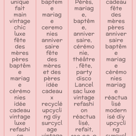
unique
baptem
Pérès,
cadeau
fait
e
mariag
fête
main
mariag
e,
des
vintage
e
baptêm
mères
chic
ceremo
e,
pères
luxe
nies
anniver
anniver
fête
anniver
saire,
saire
des
saire
cérémo
baptêm
mères
fête
nie,
e
pères
des
théâtre
mariag
baptêm
mères
, fête,
e
e
et des
party
cérémo
mariag
pères
disco
nies
e
idée
Lancel
mariag
cérémo
cadeau
sac luxe
e
nies
x
vintage
réactua
idée
recyclé
refashi
lisé
cadeau
upcycli
on
modern
vintage
ng diy
réactua
isé diy
luxe
surcycl
lisé,
upcycli
refashi
age
refait,
ng
on
vintage
surcycl