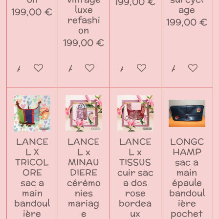
199,00 €
luxe
age
199,00 €
refashi
199,00 €
on
199,00 €
Ajouter au panier
Ajouter au panier
Ajouter au panier
Ajouter a
LANCE
LANCE
LANCE
LONGC
L X
L x
L x
HAMP
TRICOL
MINAU
TISSUS
sac a
ORE
DIERE
cuir sac
main
sac a
cérémo
a dos
épaule
main
nies
rose
bandoul
bandoul
mariag
bordea
ière
ière
e
ux
pochet