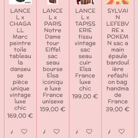
LANCE
LANCE
LANCE
SYLVAI
L x
L x
L x
N
CHAGA
PARIS
TAPISS
LEFEBV
LL
Notre
ERIE
RE x
Marc
Dame
tissu
POKEM
peintre
tour
vintage
N sac a
toile
Eiffel
sac
main
tableau
sac
seau
épaule
la
seau
cuir
bandoul
danseu
bourse
Elsa
ière
se
Elsa
France
refashi
pièce
iconiqu
luxe
on bag
unique
e luxe
chic
handma
vintage
France
de
199,00 €
luxe
unisexe
France
chic
159,00 €
39,00 €
169,00 €
Ajouter au panier
Ajouter au panier
Ajouter au panier
Ajouter a