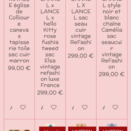
E église
L x
L X
L style
de
LANCE
LANCE
noir et
Colliour
L x
L sac
blanc
e
hello
seau
chaîne
caneva
Kitty
cuir
Camélia
s
rose
vintage
sac
tapisse
fushia
ReFashi
seaucui
rie toile
tweed
on
r
sac cuir
sac
vintage
299,00 €
marron
Elsa
ReFashi
vintage
on
99,00 €
refashi
299,00 €
on luxe
France
299,00 €
Ajouter au panier
Ajouter au panier
Ajouter au panier
Ajouter a