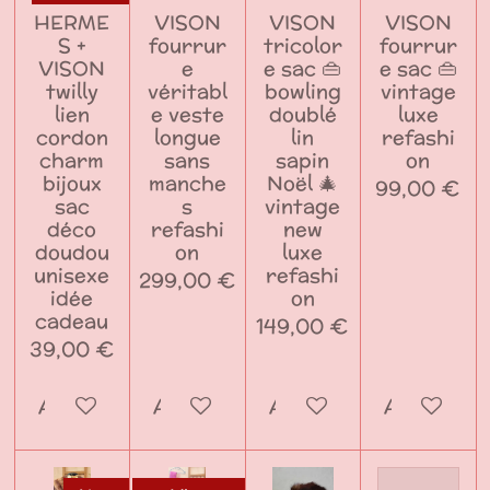
HERME
VISON
VISON
VISON
S +
fourrur
tricolor
fourrur
VISON
e
e sac 👜
e sac 👜
twilly
véritabl
bowling
vintage
lien
e veste
doublé
luxe
cordon
longue
lin
refashi
charm
sans
sapin
on
bijoux
manche
Noël 🎄
99,00 €
sac
s
vintage
déco
refashi
new
doudou
on
luxe
unisexe
refashi
299,00 €
idée
on
cadeau
149,00 €
39,00 €
Ajouter au panier
Ajouter au panier
Ajouter au panier
Ajouter a