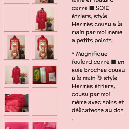
carré ⬛️ SOIE
étriers, style
Hermès cousu à la
main par moi meme
a petits points .
* Magnifique
foulard carré ⬛️ en
soie brochee cousu
à la main 👋 style
Hermès étriers,
cousu par moi
même avec soins et
délicatesse au dos
.