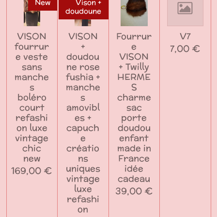
New
Vison +
doudoune
VISON
VISON
Fourrur
V7
fourrur
+
e
7,00 €
e veste
doudou
VISON
sans
ne rose
+ Twilly
manche
fushia +
HERME
s
manche
S
boléro
s
charme
court
amovibl
sac
refashi
es +
porte
on luxe
capuch
doudou
vintage
e
enfant
chic
créatio
made in
new
ns
France
uniques
idée
169,00 €
vintage
cadeau
luxe
39,00 €
refashi
on