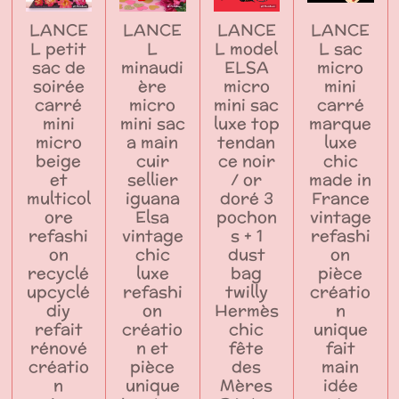
LANCE
LANCE
LANCE
LANCE
L petit
L
L model
L sac
sac de
minaudi
ELSA
micro
soirée
ère
micro
mini
carré
micro
mini sac
carré
mini
mini sac
luxe top
marque
micro
a main
tendan
luxe
beige
cuir
ce noir
chic
et
sellier
/ or
made in
multicol
iguana
doré 3
France
ore
Elsa
pochon
vintage
refashi
vintage
s + 1
refashi
on
chic
dust
on
recyclé
luxe
bag
pièce
upcyclé
refashi
twilly
créatio
diy
on
Hermès
n
refait
créatio
chic
unique
rénové
n et
fête
fait
créatio
pièce
des
main
n
unique
Mères
idée