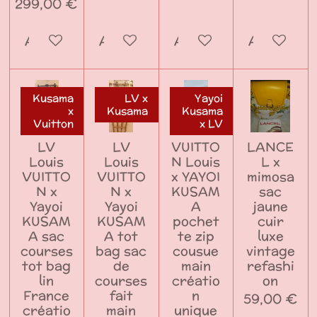
299,00 €
Ajouter au panier
Ajouter au panier
Ajouter au panier
Ajouter a
Kusama
LV x
Yayoi
x
Kusama
Kusama
Vuitton
x LV
LV
LV
VUITTO
LANCE
Louis
Louis
N Louis
L x
VUITTO
VUITTO
x YAYOI
mimosa
N x
N x
KUSAM
sac
Yayoi
Yayoi
A
jaune
KUSAM
KUSAM
pochet
cuir
A sac
A tot
te zip
luxe
courses
bag sac
cousue
vintage
tot bag
de
main
refashi
lin
courses
créatio
on
France
fait
n
59,00 €
créatio
main
unique