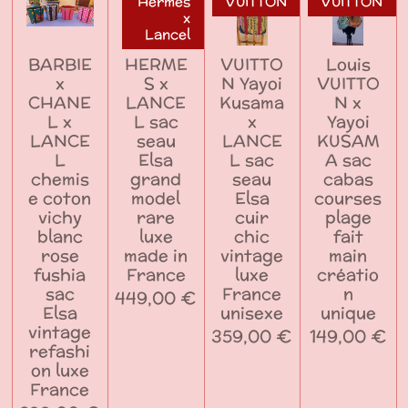
Hermès
VUITTON
VUITTON
x
Lancel
BARBIE
HERME
VUITTO
Louis
x
S x
N Yayoi
VUITTO
CHANE
LANCE
Kusama
N x
L x
L sac
x
Yayoi
LANCE
seau
LANCE
KUSAM
L
Elsa
L sac
A sac
chemis
grand
seau
cabas
e coton
model
Elsa
courses
vichy
rare
cuir
plage
blanc
luxe
chic
fait
rose
made in
vintage
main
fushia
France
luxe
créatio
sac
France
n
449,00 €
Elsa
unisexe
unique
vintage
359,00 €
149,00 €
refashi
on luxe
France