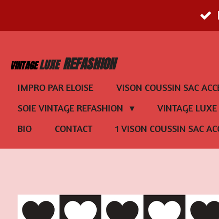
Passer
au
contenu
REFASHION
LUXE
VINTAGE
principal
IMPRO PAR ELOISE
VISON COUSSIN SAC ACC
SOIE VINTAGE REFASHION
VINTAGE LUX
BIO
CONTACT
1 VISON COUSSIN SAC AC