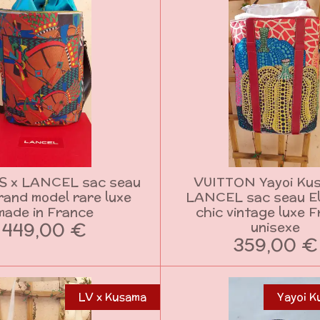
 x LANCEL sac seau
VUITTON Yayoi Ku
rand model rare luxe
LANCEL sac seau El
made in France
chic vintage luxe 
449,00 €
unisexe
359,00 €
LV x Kusama
Yayoi K