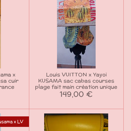
sama x
Louis VUITTON x Yayoi
sa cuir
KUSAMA sac cabas courses
France
plage fait main création unique
149,00 €
usama x LV