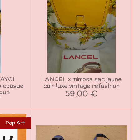
YAYOI
LANCEL x mimosa sac jaune
p cousue
cuir luxe vintage refashion
59,00 €
ique
Pop Art