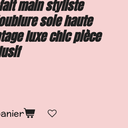
fait main styliste
oublure soie haute
tage luxe chic pièce
usif
panier