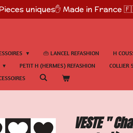
Pieces uniques✋️ Made in France 🇫
ESSOIRES
👜 LANCEL REFASHION
H COUS
E
PETIT H (HERMES) REFASHION
COLLIER 
CESSOIRES
VESTE " Cha