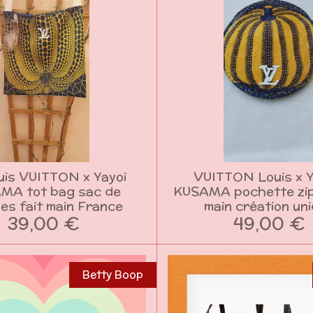
uis VUITTON x Yayoi
VUITTON Louis x 
MA tot bag sac de
KUSAMA pochette zi
es fait main France
main création un
39,00 €
49,00 €
Betty Boop