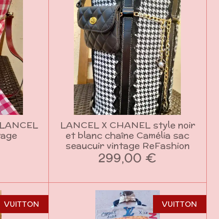
 LANCEL
LANCEL X CHANEL style noir
tage
et blanc chaîne Camélia sac
seaucuir vintage ReFashion
299,00 €
VUITTON
VUITTON