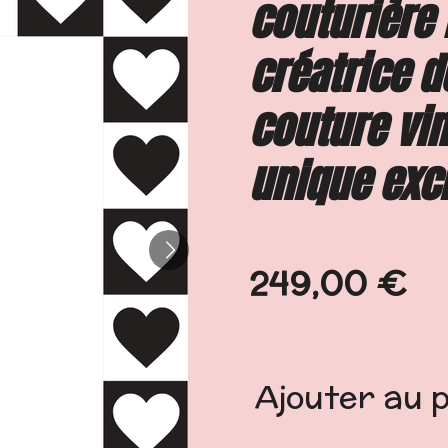
couturière 
créatrice d
couture vin
unique excl
249,00 €
Ajouter au 