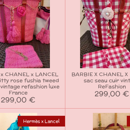
 x CHANEL x LANCEL
BARBIE X CHANEL X
Kitty rose fushia tweed
sac seau cuir vin
 vintage refashion luxe
ReFashion
299,00 €
France
299,00 €
Hermès x Lancel