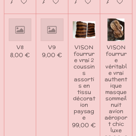
Ajouter au panier
Ajouter au panier
Ajouter au panier
Ajouter a
V8
V9
VISON
VISON
fourrur
fourrur
8,00 €
9,00 €
e vrai 2
e
coussin
véritabl
s
e vrai
assorti
authent
s en
ique
tissu
masque
décorat
sommeil
ion
nuit
paysag
avion
e
aéropor
t chic
99,00 €
luxe