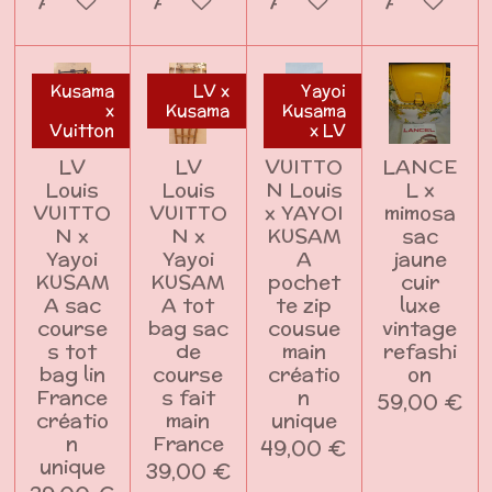
Ajouter au panier
Ajouter au panier
Ajouter au panier
Ajouter a
Kusama
LV x
Yayoi
x
Kusama
Kusama
Vuitton
x LV
LV
LV
VUITTO
LANCE
Louis
Louis
N Louis
L x
VUITTO
VUITTO
x YAYOI
mimosa
N x
N x
KUSAM
sac
Yayoi
Yayoi
A
jaune
KUSAM
KUSAM
pochet
cuir
A sac
A tot
te zip
luxe
course
bag sac
cousue
vintage
s tot
de
main
refashi
bag lin
course
créatio
on
France
s fait
n
59,00 €
créatio
main
unique
n
France
49,00 €
unique
39,00 €