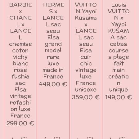
BARBIE
HERME
VUITTO
Louis
x
S x
N Yayoi
VUITTO
CHANE
LANCE
Kusama
N x
L x
L sac
x
Yayoi
LANCE
seau
LANCE
KUSAM
L
Elsa
L sac
A sac
chemise
grand
seau
cabas
coton
model
Elsa
course
vichy
rare
cuir
s plage
blanc
luxe
chic
fait
rose
made in
vintage
main
fushia
France
luxe
créatio
sac
France
n
449,00 €
Elsa
unisexe
unique
vintage
359,00 €
149,00 €
refashi
on luxe
France
299,00 €