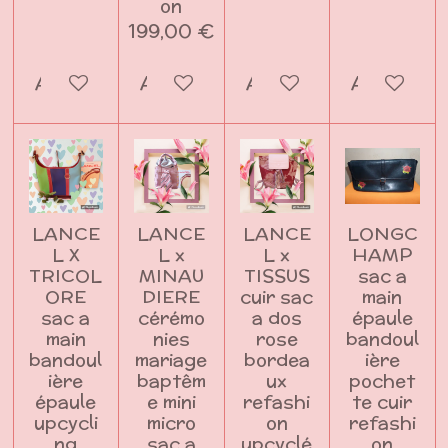
on
199,00 €
Ajouter au panier
Ajouter au panier
Ajouter au panier
Ajouter a
LANCE
LANCE
LANCE
LONGC
L X
L x
L x
HAMP
TRICOL
MINAU
TISSUS
sac a
ORE
DIERE
cuir sac
main
sac a
cérémo
a dos
épaule
main
nies
rose
bandoul
bandoul
mariage
bordea
ière
ière
baptêm
ux
pochet
épaule
e mini
refashi
te cuir
upcycli
micro
on
refashi
ng
sac a
upcyclé
on