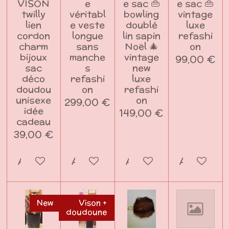
VISON
e
e sac 👜
e sac 👜
twilly
véritabl
bowling
vintage
lien
e veste
doublé
luxe
cordon
longue
lin sapin
refashi
charm
sans
Noël 🎄
on
bijoux
manche
vintage
99,00 €
sac
s
new
déco
refashi
luxe
doudou
on
refashi
unisexe
on
299,00 €
idée
149,00 €
cadeau
39,00 €
Ajouter au panier
Ajouter au panier
Ajouter au panier
Ajouter a
New
Vison +
doudoune