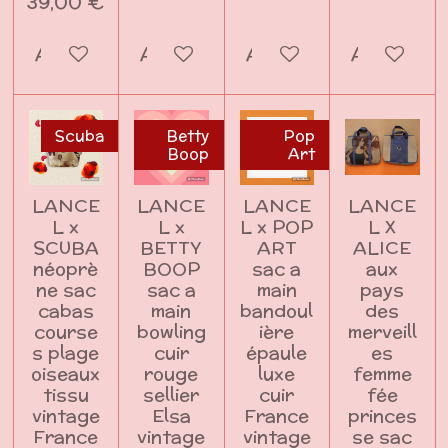
39,00 €
Ajouter au panier
Ajouter au panier
Ajouter au panier
Ajouter a
Scuba
Betty
Pop
Boop
Art
LANCE
LANCE
LANCE
LANCE
L x
L x
L x POP
L X
SCUBA
BETTY
ART
ALICE
néoprè
BOOP
sac a
aux
ne sac
sac a
main
pays
cabas
main
bandoul
des
course
bowling
ière
merveill
s plage
cuir
épaule
es
oiseaux
rouge
luxe
femme
tissu
sellier
cuir
fée
vintage
Elsa
France
princes
France
vintage
vintage
se sac