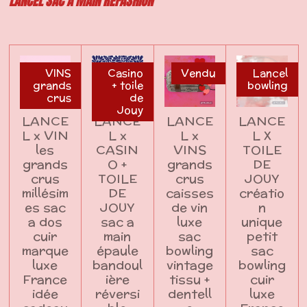
LANCEL SAC A MAIN REFASHION
VINS
Casino
Vendu
Lancel
grands
+ toile
bowling
crus
de
Jouy
LANCE
LANCE
LANCE
LANCE
L x VIN
L x
L x
L X
les
CASIN
VINS
TOILE
grands
O +
grands
DE
crus
TOILE
crus
JOUY
millésim
DE
caisses
créatio
es sac
JOUY
de vin
n
a dos
sac a
luxe
unique
cuir
main
sac
petit
marque
épaule
bowling
sac
luxe
bandoul
vintage
bowling
France
ière
tissu +
cuir
idée
réversi
dentell
luxe