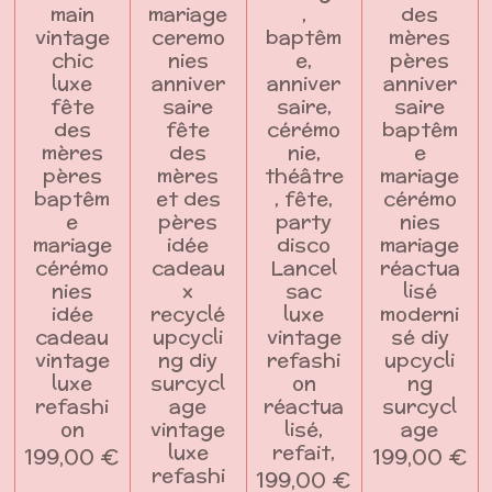
main
mariage
,
des
vintage
ceremo
baptêm
mères
chic
nies
e,
pères
luxe
anniver
anniver
anniver
fête
saire
saire,
saire
des
fête
cérémo
baptêm
mères
des
nie,
e
pères
mères
théâtre
mariage
baptêm
et des
, fête,
cérémo
e
pères
party
nies
mariage
idée
disco
mariage
cérémo
cadeau
Lancel
réactua
nies
x
sac
lisé
idée
recyclé
luxe
moderni
cadeau
upcycli
vintage
sé diy
vintage
ng diy
refashi
upcycli
luxe
surcycl
on
ng
refashi
age
réactua
surcycl
on
vintage
lisé,
age
luxe
refait,
199,00 €
199,00 €
refashi
199,00 €