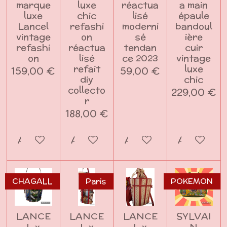
marque
luxe
réactua
a main
luxe
chic
lisé
épaule
Lancel
refashi
moderni
bandoul
vintage
on
sé
ière
refashi
réactua
tendan
cuir
on
lisé
ce 2023
vintage
refait
luxe
159,00 €
59,00 €
diy
chic
collecto
229,00 €
r
188,00 €
Ajouter au panier
Ajouter au panier
Ajouter au panier
Ajouter a
CHAGALL
Paris
POKEMON
LANCE
LANCE
LANCE
SYLVAI
L x
L x
L x
N