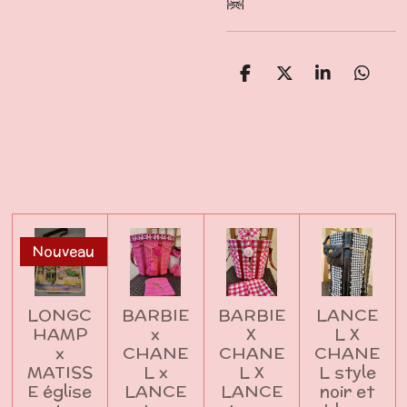
🤗
P
P
P
P
a
a
a
a
r
r
r
r
t
t
t
t
a
a
a
a
g
g
g
g
e
e
e
e
r
r
r
r
Nouveau
LONGC
BARBIE
BARBIE
LANCE
HAMP
x
X
L X
x
CHANE
CHANE
CHANE
MATISS
L x
L X
L style
E église
LANCE
LANCE
noir et