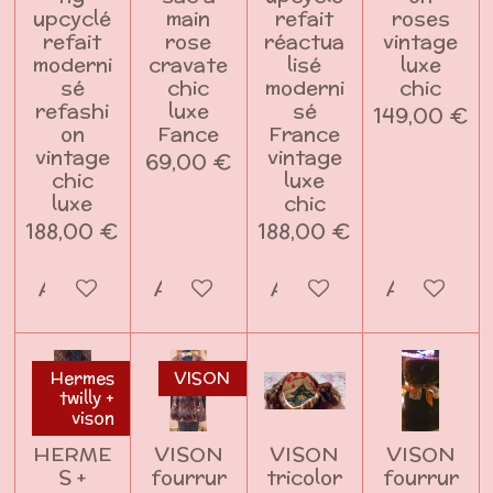
upcyclé
main
refait
roses
refait
rose
réactua
vintage
moderni
cravate
lisé
luxe
sé
chic
moderni
chic
refashi
luxe
sé
149,00 €
on
Fance
France
vintage
vintage
69,00 €
chic
luxe
luxe
chic
188,00 €
188,00 €
Ajouter au panier
Ajouter au panier
Ajouter au panier
Ajouter a
Hermes
VISON
twilly +
vison
HERME
VISON
VISON
VISON
S +
fourrur
tricolor
fourrur