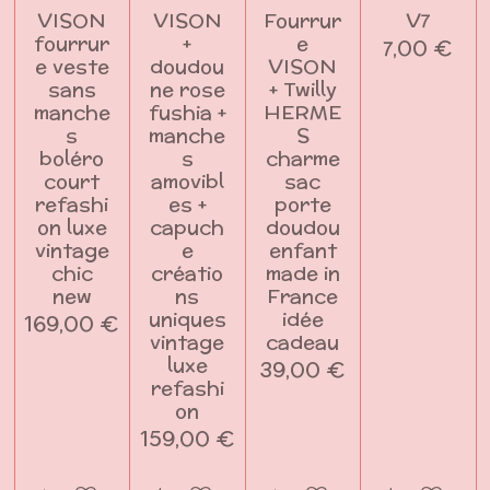
VISON
VISON
Fourrur
V7
fourrur
+
e
7,00 €
e veste
doudou
VISON
sans
ne rose
+ Twilly
manche
fushia +
HERME
s
manche
S
boléro
s
charme
court
amovibl
sac
refashi
es +
porte
on luxe
capuch
doudou
vintage
e
enfant
chic
créatio
made in
new
ns
France
uniques
idée
169,00 €
vintage
cadeau
luxe
39,00 €
refashi
on
159,00 €