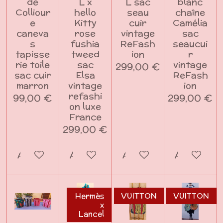
de
L x
L sac
blanc
Colliour
hello
seau
chaîne
e
Kitty
cuir
Camélia
caneva
rose
vintage
sac
s
fushia
ReFash
seaucui
tapisse
tweed
ion
r
rie toile
sac
vintage
299,00 €
sac cuir
Elsa
ReFash
marron
vintage
ion
refashi
99,00 €
299,00 €
on luxe
France
299,00 €
Ajouter au panier
Ajouter au panier
Ajouter au panier
Ajouter a
Hermès
VUITTON
VUITTON
x
Lancel