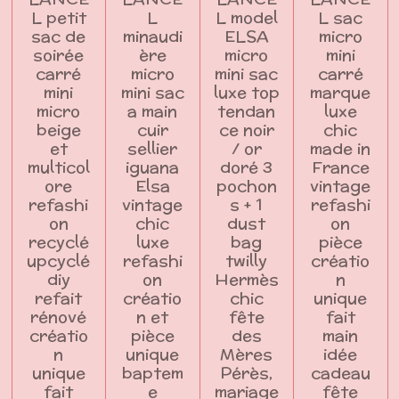
L petit
L
L model
L sac
sac de
minaudi
ELSA
micro
soirée
ère
micro
mini
carré
micro
mini sac
carré
mini
mini sac
luxe top
marque
micro
a main
tendan
luxe
beige
cuir
ce noir
chic
et
sellier
/ or
made in
multicol
iguana
doré 3
France
ore
Elsa
pochon
vintage
refashi
vintage
s + 1
refashi
on
chic
dust
on
recyclé
luxe
bag
pièce
upcyclé
refashi
twilly
créatio
diy
on
Hermès
n
refait
créatio
chic
unique
rénové
n et
fête
fait
créatio
pièce
des
main
n
unique
Mères
idée
unique
baptem
Pérès,
cadeau
fait
e
mariage
fête