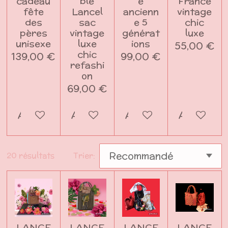
cadeau
ble
e
France
fête
Lancel
ancienn
vintage
des
sac
e 5
chic
pères
vintage
générat
luxe
unisexe
luxe
ions
55,00 €
chic
139,00 €
99,00 €
refashi
on
69,00 €
Ajouter au panier
Ajouter au panier
Ajouter au panier
Ajouter a
20 résultats
Trier:
LANCE
LANCE
LANCE
LANCE