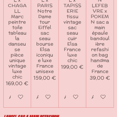
CHAGA
PARIS
TAPISS
LEFEB
LL
Notre
ERIE
VRE x
Marc
Dame
tissu
POKEM
peintre
tour
vintage
N sac a
toile
Eiffel
sac
main
tableau
sac
seau
épaule
la
seau
cuir
bandoul
danseu
bourse
Elsa
ière
se
Elsa
France
refashi
pièce
iconiqu
luxe
on bag
unique
e luxe
chic
handma
vintage
France
de
199,00 €
luxe
unisexe
France
chic
159,00 €
39,00 €
169,00 €
Ajouter au panier
Ajouter au panier
Ajouter au panier
Ajouter a