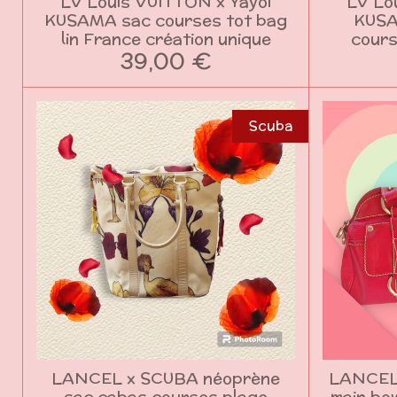
LV Louis VUITTON x Yayoi
LV Lo
KUSAMA sac courses tot bag
KUSA
lin France création unique
cours
39,00 €
Scuba
LANCEL x SCUBA néoprène
LANCEL
sac cabas courses plage
main bow