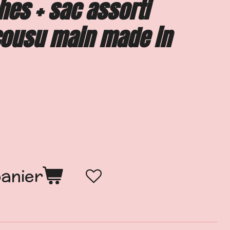
es + sac assorti
cousu main made in
panier