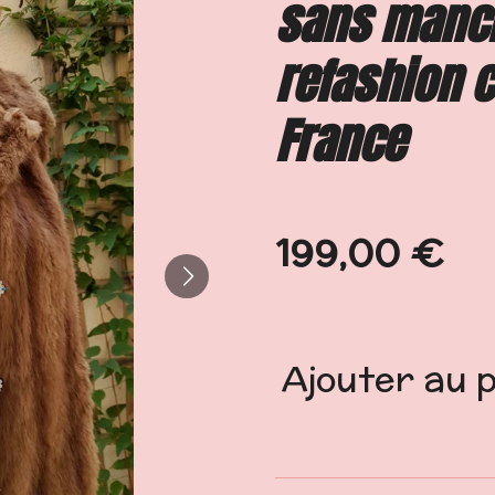
sans manch
refashion 
France
199,00 €
Ajouter au 