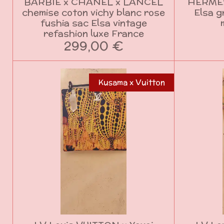
BARBIE x CHANEL x LANCEL
HERMES
chemise coton vichy blanc rose
Elsa g
fushia sac Elsa vintage
refashion luxe France
299,00 €
Kusama x Vuitton