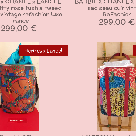
 x CHANEL x LANCEL
BARBIE X CHANEL X
Kitty rose fushia tweed
sac seau cuir vin
 vintage refashion luxe
ReFashion
299,00 €
France
299,00 €
Hermès x Lancel