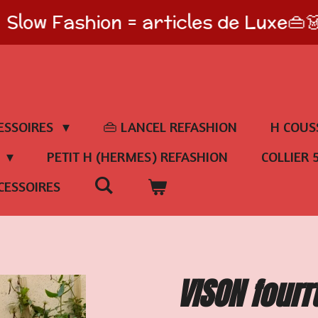
Slow Fashion = articles de Luxe👜
ESSOIRES
👜 LANCEL REFASHION
H COUS
E
PETIT H (HERMES) REFASHION
COLLIER 
CESSOIRES
VISON fourr