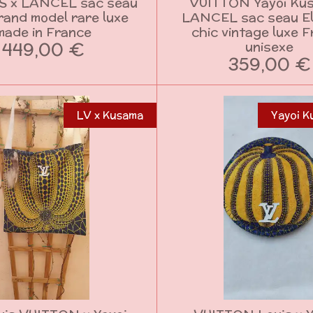
 x LANCEL sac seau
VUITTON Yayoi Ku
rand model rare luxe
LANCEL sac seau El
made in France
chic vintage luxe 
449,00 €
unisexe
359,00 €
LV x Kusama
Yayoi K