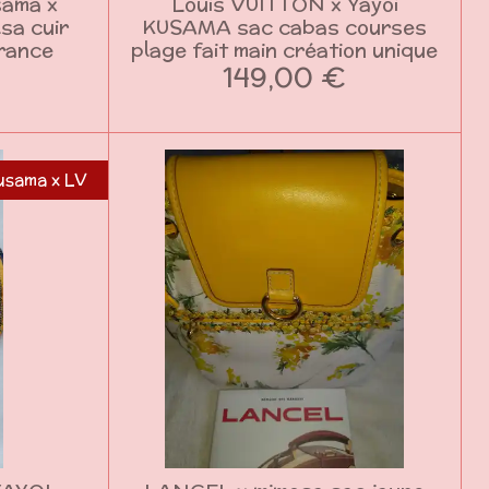
sama x
Louis VUITTON x Yayoi
sa cuir
KUSAMA sac cabas courses
France
plage fait main création unique
149,00 €
usama x LV