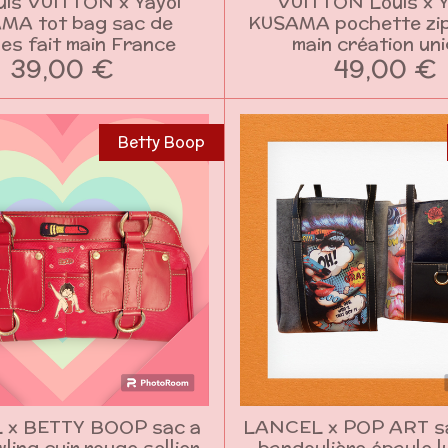
uis VUITTON x Yayoi
VUITTON Louis x 
MA tot bag sac de
KUSAMA pochette zi
es fait main France
main création un
39,00 €
49,00 €
Betty Boop
 x BETTY BOOP sac a
LANCEL x POP ART sa
ling cuir rouge sellier
bandoulière épaule l