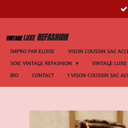
Passer
au
contenu
REFASHION
LUXE
VINTAGE
principal
IMPRO PAR ELOISE
VISON COUSSIN SAC ACC
SOIE VINTAGE REFASHION
VINTAGE LUX
BIO
CONTACT
1 VISON COUSSIN SAC AC