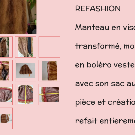
REFASHION
Manteau en vis
transformé, mo
en boléro vest
avec son sac a
pièce et créati
refait entiere