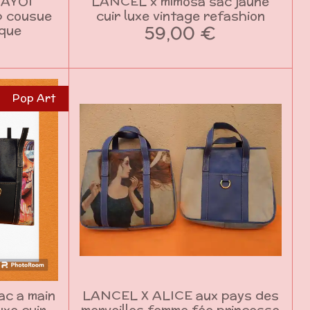
YAYOI
LANCEL x mimosa sac jaune
p cousue
cuir luxe vintage refashion
59,00 €
ique
Pop Art
c a main
LANCEL X ALICE aux pays des
uxe cuir
merveilles femme fée princesse