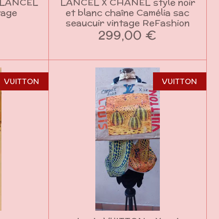
 LANCEL
LANCEL X CHANEL style noir
tage
et blanc chaîne Camélia sac
seaucuir vintage ReFashion
299,00 €
VUITTON
VUITTON