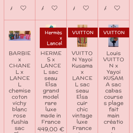
Ajouter au panier
Ajouter au panier
Ajouter au panier
Ajouter a
Hermès
VUITTON
VUITTON
x
Lancel
BARBIE
HERME
VUITTO
Louis
x
S x
N Yayoi
VUITTO
CHANE
LANCE
Kusama
N x
L x
L sac
x
Yayoi
LANCE
seau
LANCE
KUSAM
L
Elsa
L sac
A sac
chemise
grand
seau
cabas
coton
model
Elsa
course
vichy
rare
cuir
s plage
blanc
luxe
chic
fait
rose
made in
vintage
main
fushia
France
luxe
créatio
sac
France
n
449,00 €