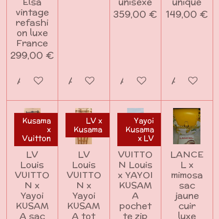
Elsa
unisexe
unique
vintage
359,00 €
149,00 €
refashi
on luxe
France
299,00 €
Ajouter au panier
Ajouter au panier
Ajouter au panier
Ajouter a
Kusama
LV x
Yayoi
x
Kusama
Kusama
Vuitton
x LV
LV
LV
VUITTO
LANCE
Louis
Louis
N Louis
L x
VUITTO
VUITTO
x YAYOI
mimosa
N x
N x
KUSAM
sac
Yayoi
Yayoi
A
jaune
KUSAM
KUSAM
pochet
cuir
A sac
A tot
te zip
luxe