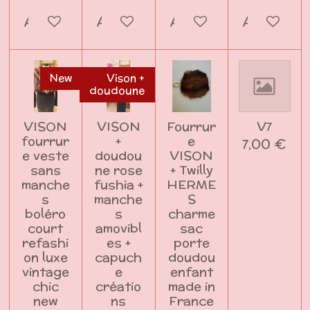
Ajouter au panier
Ajouter au panier
Ajouter au panier
Ajouter a
New
Vison +
doudoune
VISON
VISON
Fourrur
V7
fourrur
+
e
7,00 €
e veste
doudou
VISON
sans
ne rose
+ Twilly
manche
fushia +
HERME
s
manche
S
boléro
s
charme
court
amovibl
sac
refashi
es +
porte
on luxe
capuch
doudou
vintage
e
enfant
chic
créatio
made in
new
ns
France