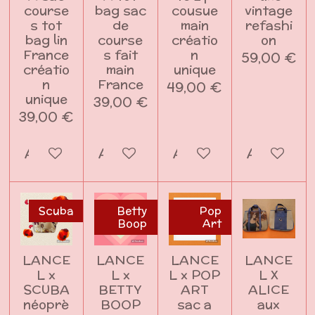
course
bag sac
cousue
vintage
s tot
de
main
refashi
bag lin
course
créatio
on
France
s fait
n
59,00 €
créatio
main
unique
n
France
49,00 €
unique
39,00 €
39,00 €
Ajouter au panier
Ajouter au panier
Ajouter au panier
Ajouter a
Scuba
Betty
Pop
Boop
Art
LANCE
LANCE
LANCE
LANCE
L x
L x
L x POP
L X
SCUBA
BETTY
ART
ALICE
néoprè
BOOP
sac a
aux