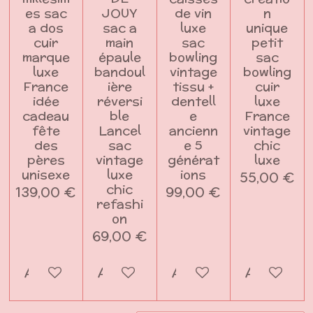
es sac
JOUY
de vin
n
a dos
sac a
luxe
unique
cuir
main
sac
petit
marque
épaule
bowling
sac
luxe
bandoul
vintage
bowling
France
ière
tissu +
cuir
idée
réversi
dentell
luxe
cadeau
ble
e
France
fête
Lancel
ancienn
vintage
des
sac
e 5
chic
pères
vintage
générat
luxe
unisexe
luxe
ions
55,00 €
chic
139,00 €
99,00 €
refashi
on
69,00 €
Ajouter au panier
Ajouter au panier
Ajouter au panier
Ajouter a