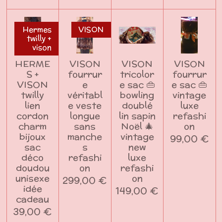
Hermes
VISON
twilly +
vison
HERME
VISON
VISON
VISON
S +
fourrur
tricolor
fourrur
VISON
e
e sac 👜
e sac 👜
twilly
véritabl
bowling
vintage
lien
e veste
doublé
luxe
cordon
longue
lin sapin
refashi
charm
sans
Noël 🎄
on
bijoux
manche
vintage
99,00 €
sac
s
new
déco
refashi
luxe
doudou
on
refashi
unisexe
on
299,00 €
idée
149,00 €
cadeau
39,00 €