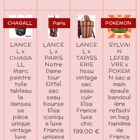
CHAGALL
Paris
POKEMON
LANCE
LANCE
LANCE
SYLVAI
L x
L x
L x
N
CHAGA
PARIS
TAPISS
LEFEB
LL
Notre
ERIE
VRE x
Marc
Dame
tissu
POKEM
peintre
tour
vintage
N sac a
toile
Eiffel
sac
main
tableau
sac
seau
épaule
la
seau
cuir
bandoul
danseu
bourse
Elsa
ière
se
Elsa
France
refashi
pièce
iconiqu
luxe
on bag
unique
e luxe
chic
handma
vintage
France
de
199,00 €
luxe
unisexe
France