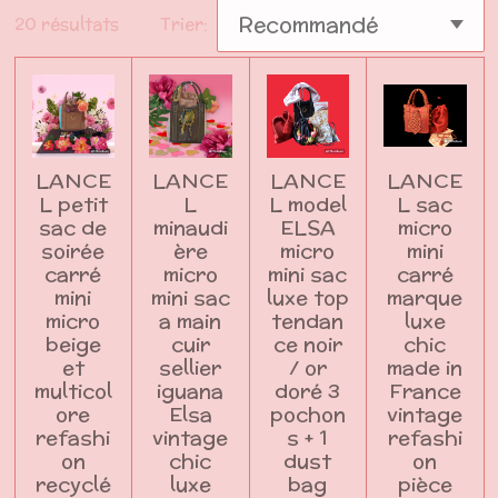
20 résultats
Trier:
LANCE
LANCE
LANCE
LANCE
L petit
L
L model
L sac
sac de
minaudi
ELSA
micro
soirée
ère
micro
mini
carré
micro
mini sac
carré
mini
mini sac
luxe top
marque
micro
a main
tendan
luxe
beige
cuir
ce noir
chic
et
sellier
/ or
made in
multicol
iguana
doré 3
France
ore
Elsa
pochon
vintage
refashi
vintage
s + 1
refashi
on
chic
dust
on
recyclé
luxe
bag
pièce