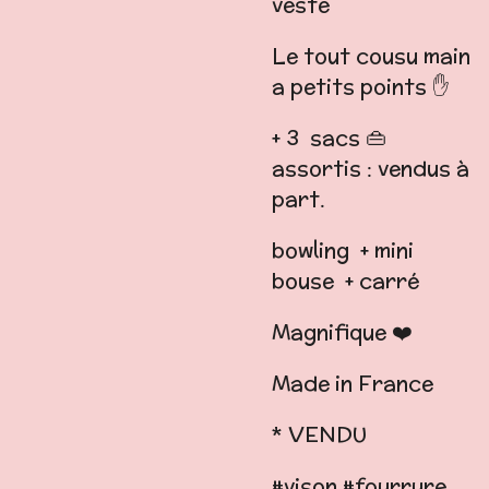
veste
Le tout cousu main
a petits points ✋️
+ 3 sacs 👜
assortis : vendus à
part.
bowling + mini
bouse + carré
Magnifique ❤️
Made in France
* VENDU
#vison #fourrure