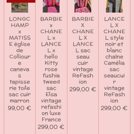
LONGC
BARBIE
BARBIE
LANCE
HAMP
x
X
L X
x
CHANE
CHANE
CHANE
MATISS
L x
L X
L style
E église
LANCE
LANCE
noir et
de
L x
L sac
blanc
Colliour
hello
seau
chaîne
e
Kitty
cuir
Camélia
caneva
rose
vintage
sac
s
fushia
ReFash
seaucui
tapisse
tweed
ion
r
rie toile
sac
vintage
299,00 €
sac cuir
Elsa
ReFash
marron
vintage
ion
refashi
99,00 €
299,00 €
on luxe
France
299,00 €