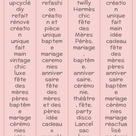
upcyclé
refashi
twilly
créatio
diy
on
Hermès
n
refait
créatio
chic
unique
rénové
n et
fête
fait
créatio
pièce
des
main
n
unique
Mères
idée
unique
baptem
Pérès,
cadeau
fait
e
mariage
fête
main
mariage
,
des
vintage
ceremo
baptêm
mères
chic
nies
e,
pères
luxe
anniver
anniver
anniver
fête
saire
saire,
saire
des
fête
cérémo
baptêm
mères
des
nie,
e
pères
mères
théâtre
mariage
baptêm
et des
, fête,
cérémo
e
pères
party
nies
mariage
idée
disco
mariage
cérémo
cadeau
Lancel
réactua
nies
x
sac
lisé