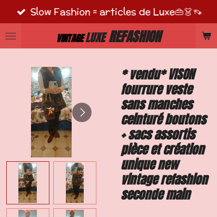
Slow Fashion = articles de Luxe👜👗👡
Passer
au
REFASHION
LUXE
VINTAGE
contenu
principal
* vendu* VISON
fourrure veste
sans manches
ceinturé boutons
+ sacs assortis
pièce et création
unique new
vintage refashion
seconde main