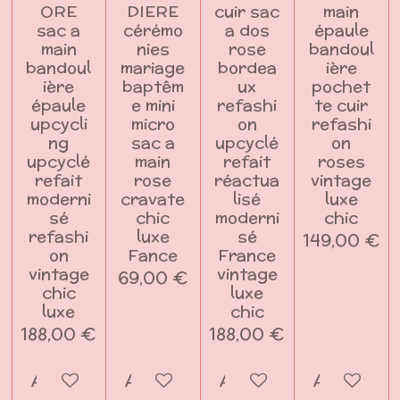
ORE
DIERE
cuir sac
main
sac a
cérémo
a dos
épaule
main
nies
rose
bandoul
bandoul
mariage
bordea
ière
ière
baptêm
ux
pochet
épaule
e mini
refashi
te cuir
upcycli
micro
on
refashi
ng
sac a
upcyclé
on
upcyclé
main
refait
roses
refait
rose
réactua
vintage
moderni
cravate
lisé
luxe
sé
chic
moderni
chic
refashi
luxe
sé
149,00 €
on
Fance
France
vintage
vintage
69,00 €
chic
luxe
luxe
chic
188,00 €
188,00 €
Ajouter au panier
Ajouter au panier
Ajouter au panier
Ajouter a