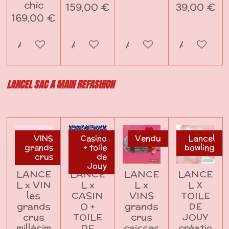
chic
159,00 €
39,00 €
169,00 €
Ajouter au panier
Ajouter au panier
Ajouter au panier
Ajouter a
LANCEL SAC A MAIN REFASHION
VINS
Casino
Vendu
Lancel
grands
+ toile
bowling
crus
de
Jouy
LANCE
LANCE
LANCE
LANCE
L x VIN
L x
L x
L X
les
CASIN
VINS
TOILE
grands
O +
grands
DE
crus
TOILE
crus
JOUY
millésim
DE
caisses
créatio