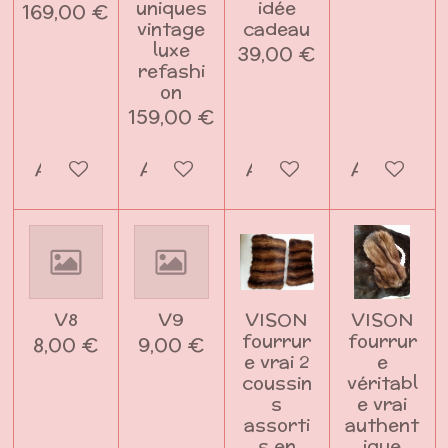
uniques
idée
169,00 €
vintage
cadeau
luxe
39,00 €
refashi
on
159,00 €
Ajouter au panier
Ajouter au panier
Ajouter au panier
Ajouter a
V8
V9
VISON
VISON
fourrur
fourrur
8,00 €
9,00 €
e vrai 2
e
coussin
véritabl
s
e vrai
assorti
authent
s en
ique