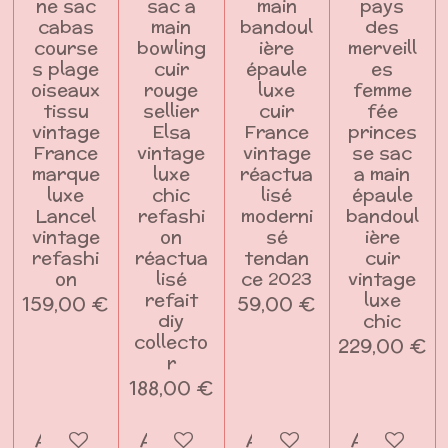
ne sac
sac a
main
pays
cabas
main
bandoul
des
course
bowling
ière
merveill
s plage
cuir
épaule
es
oiseaux
rouge
luxe
femme
tissu
sellier
cuir
fée
vintage
Elsa
France
princes
France
vintage
vintage
se sac
marque
luxe
réactua
a main
luxe
chic
lisé
épaule
Lancel
refashi
moderni
bandoul
vintage
on
sé
ière
refashi
réactua
tendan
cuir
on
lisé
ce 2023
vintage
refait
luxe
159,00 €
59,00 €
diy
chic
collecto
229,00 €
r
188,00 €
Ajouter au panier
Ajouter au panier
Ajouter au panier
Ajouter a