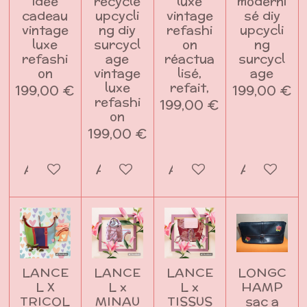
idée
recyclé
luxe
moderni
cadeau
upcycli
vintage
sé diy
vintage
ng diy
refashi
upcycli
luxe
surcycl
on
ng
refashi
age
réactua
surcycl
on
vintage
lisé,
age
luxe
refait,
199,00 €
199,00 €
refashi
199,00 €
on
199,00 €
Ajouter au panier
Ajouter au panier
Ajouter au panier
Ajouter a
LANCE
LANCE
LANCE
LONGC
L X
L x
L x
HAMP
TRICOL
MINAU
TISSUS
sac a